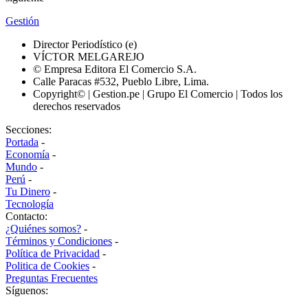
Gestión
Director Periodístico (e)
VÍCTOR MELGAREJO
© Empresa Editora El Comercio S.A.
Calle Paracas #532, Pueblo Libre, Lima.
Copyright© | Gestion.pe | Grupo El Comercio | Todos los
derechos reservados
Secciones:
Portada
-
Economía
-
Mundo
-
Perú
-
Tu Dinero
-
Tecnología
Contacto:
¿Quiénes somos?
-
Términos y Condiciones
-
Política de Privacidad
-
Politica de Cookies
-
Preguntas Frecuentes
Síguenos: