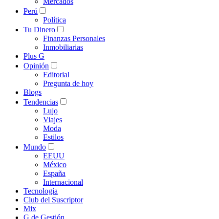
Mercados
Perú
Política
Tu Dinero
Finanzas Personales
Inmobiliarias
Plus G
Opinión
Editorial
Pregunta de hoy
Blogs
Tendencias
Lujo
Viajes
Moda
Estilos
Mundo
EEUU
México
España
Internacional
Tecnología
Club del Suscriptor
Mix
G de Gestión