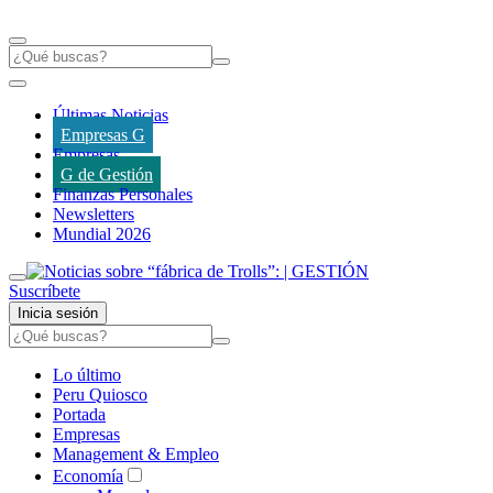
Últimas Noticias
Empresas G
Empresas
G de Gestión
Finanzas Personales
Newsletters
Mundial 2026
Suscríbete
Inicia sesión
Lo último
Peru Quiosco
Portada
Empresas
Management & Empleo
Economía