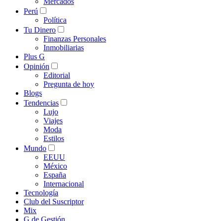
Mercados
Perú
Política
Tu Dinero
Finanzas Personales
Inmobiliarias
Plus G
Opinión
Editorial
Pregunta de hoy
Blogs
Tendencias
Lujo
Viajes
Moda
Estilos
Mundo
EEUU
México
España
Internacional
Tecnología
Club del Suscriptor
Mix
G de Gestión