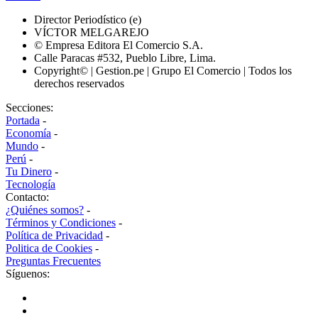
Director Periodístico (e)
VÍCTOR MELGAREJO
© Empresa Editora El Comercio S.A.
Calle Paracas #532, Pueblo Libre, Lima.
Copyright© | Gestion.pe | Grupo El Comercio | Todos los
derechos reservados
Secciones:
Portada
-
Economía
-
Mundo
-
Perú
-
Tu Dinero
-
Tecnología
Contacto:
¿Quiénes somos?
-
Términos y Condiciones
-
Política de Privacidad
-
Politica de Cookies
-
Preguntas Frecuentes
Síguenos: