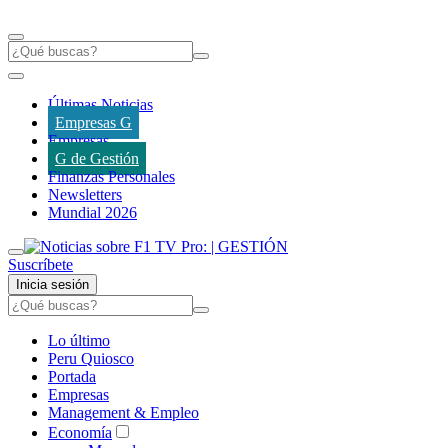
Últimas Noticias
Empresas G
Empresas
G de Gestión
Finanzas Personales
Newsletters
Mundial 2026
Suscríbete
Inicia sesión
Lo último
Peru Quiosco
Portada
Empresas
Management & Empleo
Economía