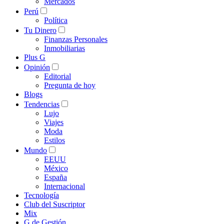
Mercados
Perú
Política
Tu Dinero
Finanzas Personales
Inmobiliarias
Plus G
Opinión
Editorial
Pregunta de hoy
Blogs
Tendencias
Lujo
Viajes
Moda
Estilos
Mundo
EEUU
México
España
Internacional
Tecnología
Club del Suscriptor
Mix
G de Gestión