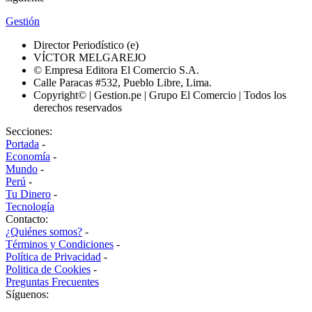
Gestión
Director Periodístico (e)
VÍCTOR MELGAREJO
© Empresa Editora El Comercio S.A.
Calle Paracas #532, Pueblo Libre, Lima.
Copyright© | Gestion.pe | Grupo El Comercio | Todos los
derechos reservados
Secciones:
Portada
-
Economía
-
Mundo
-
Perú
-
Tu Dinero
-
Tecnología
Contacto:
¿Quiénes somos?
-
Términos y Condiciones
-
Política de Privacidad
-
Politica de Cookies
-
Preguntas Frecuentes
Síguenos: