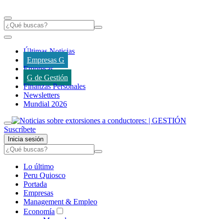
Últimas Noticias
Empresas G
Empresas
G de Gestión
Finanzas Personales
Newsletters
Mundial 2026
Suscríbete
Inicia sesión
Lo último
Peru Quiosco
Portada
Empresas
Management & Empleo
Economía