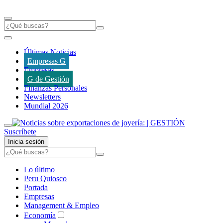
Últimas Noticias
Empresas G
Empresas
G de Gestión
Finanzas Personales
Newsletters
Mundial 2026
Suscríbete
Inicia sesión
Lo último
Peru Quiosco
Portada
Empresas
Management & Empleo
Economía