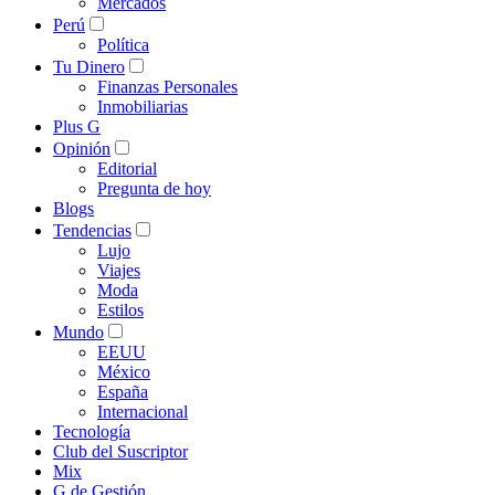
Mercados
Perú
Política
Tu Dinero
Finanzas Personales
Inmobiliarias
Plus G
Opinión
Editorial
Pregunta de hoy
Blogs
Tendencias
Lujo
Viajes
Moda
Estilos
Mundo
EEUU
México
España
Internacional
Tecnología
Club del Suscriptor
Mix
G de Gestión