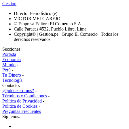
Gestión
Director Periodístico (e)
VÍCTOR MELGAREJO
© Empresa Editora El Comercio S.A.
Calle Paracas #532, Pueblo Libre, Lima.
Copyright© | Gestion.pe | Grupo El Comercio | Todos los
derechos reservados
Secciones:
Portada
-
Economía
-
Mundo
-
Perú
-
Tu Dinero
-
Tecnología
Contacto:
¿Quiénes somos?
-
Términos y Condiciones
-
Política de Privacidad
-
Politica de Cookies
-
Preguntas Frecuentes
Síguenos: