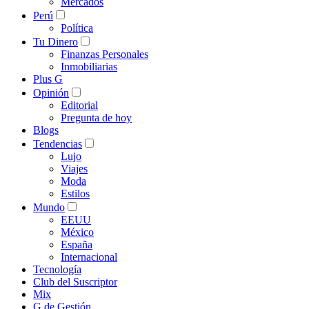
Mercados
Perú
Política
Tu Dinero
Finanzas Personales
Inmobiliarias
Plus G
Opinión
Editorial
Pregunta de hoy
Blogs
Tendencias
Lujo
Viajes
Moda
Estilos
Mundo
EEUU
México
España
Internacional
Tecnología
Club del Suscriptor
Mix
G de Gestión