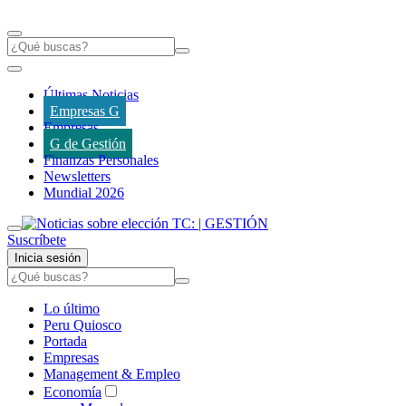
Últimas Noticias
Empresas G
Empresas
G de Gestión
Finanzas Personales
Newsletters
Mundial 2026
Suscríbete
Inicia sesión
Lo último
Peru Quiosco
Portada
Empresas
Management & Empleo
Economía