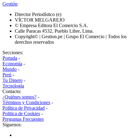
Gestión
Director Periodístico (e)
VÍCTOR MELGAREJO
© Empresa Editora El Comercio S.A.
Calle Paracas #532, Pueblo Libre, Lima.
Copyright© | Gestion.pe | Grupo El Comercio | Todos los
derechos reservados
Secciones:
Portada
-
Economía
-
Mundo
-
Perú
-
Tu Dinero
-
Tecnología
Contacto:
¿Quiénes somos?
-
Términos y Condiciones
-
Política de Privacidad
-
Politica de Cookies
-
Preguntas Frecuentes
Síguenos: