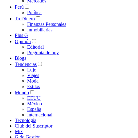
Mercados
Perú
Política
Tu Dinero
Finanzas Personales
Inmobiliarias
Plus G
Opinión
Editorial
Pregunta de hoy
Blogs
Tendencias
Lujo
Viajes
Moda
Estilos
Mundo
EEUU
México
España
Internacional
Tecnología
Club del Suscriptor
Mix
G de Gestión