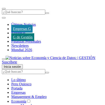
Últimas Noticias
Empresas G
Empresas
G de Gestión
Finanzas Personales
Newsletters
Mundial 2026
Suscríbete
Inicia sesión
Lo último
Peru Quiosco
Portada
Empresas
Management & Empleo
Economía