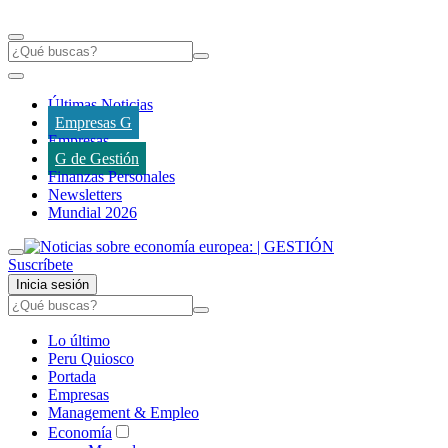
Últimas Noticias
Empresas G
Empresas
G de Gestión
Finanzas Personales
Newsletters
Mundial 2026
Suscríbete
Inicia sesión
Lo último
Peru Quiosco
Portada
Empresas
Management & Empleo
Economía