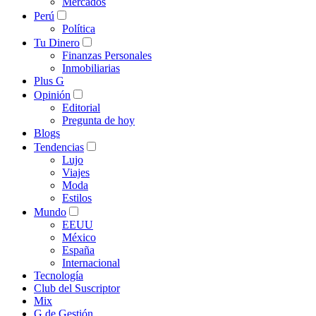
Mercados
Perú
Política
Tu Dinero
Finanzas Personales
Inmobiliarias
Plus G
Opinión
Editorial
Pregunta de hoy
Blogs
Tendencias
Lujo
Viajes
Moda
Estilos
Mundo
EEUU
México
España
Internacional
Tecnología
Club del Suscriptor
Mix
G de Gestión