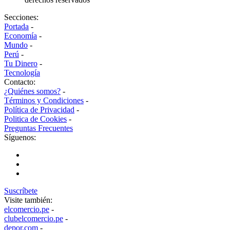
Secciones:
Portada
-
Economía
-
Mundo
-
Perú
-
Tu Dinero
-
Tecnología
Contacto:
¿Quiénes somos?
-
Términos y Condiciones
-
Política de Privacidad
-
Politica de Cookies
-
Preguntas Frecuentes
Síguenos:
Suscríbete
Visite también:
elcomercio.pe
-
clubelcomercio.pe
-
depor.com
-