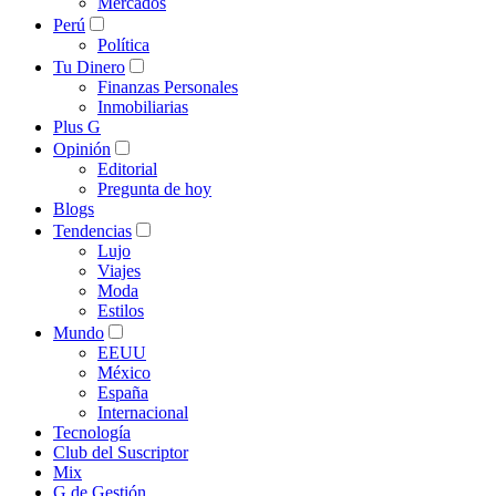
Mercados
Perú
Política
Tu Dinero
Finanzas Personales
Inmobiliarias
Plus G
Opinión
Editorial
Pregunta de hoy
Blogs
Tendencias
Lujo
Viajes
Moda
Estilos
Mundo
EEUU
México
España
Internacional
Tecnología
Club del Suscriptor
Mix
G de Gestión