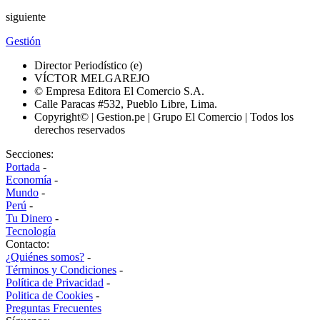
siguiente
Gestión
Director Periodístico (e)
VÍCTOR MELGAREJO
© Empresa Editora El Comercio S.A.
Calle Paracas #532, Pueblo Libre, Lima.
Copyright© | Gestion.pe | Grupo El Comercio | Todos los
derechos reservados
Secciones:
Portada
-
Economía
-
Mundo
-
Perú
-
Tu Dinero
-
Tecnología
Contacto:
¿Quiénes somos?
-
Términos y Condiciones
-
Política de Privacidad
-
Politica de Cookies
-
Preguntas Frecuentes