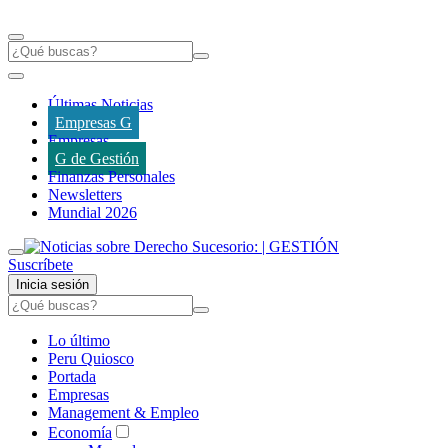
Últimas Noticias
Empresas G
Empresas
G de Gestión
Finanzas Personales
Newsletters
Mundial 2026
Suscríbete
Inicia sesión
Lo último
Peru Quiosco
Portada
Empresas
Management & Empleo
Economía