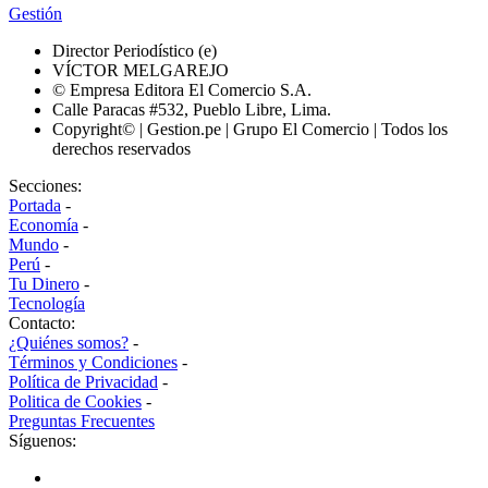
Gestión
Director Periodístico (e)
VÍCTOR MELGAREJO
© Empresa Editora El Comercio S.A.
Calle Paracas #532, Pueblo Libre, Lima.
Copyright© | Gestion.pe | Grupo El Comercio | Todos los
derechos reservados
Secciones:
Portada
-
Economía
-
Mundo
-
Perú
-
Tu Dinero
-
Tecnología
Contacto:
¿Quiénes somos?
-
Términos y Condiciones
-
Política de Privacidad
-
Politica de Cookies
-
Preguntas Frecuentes
Síguenos: