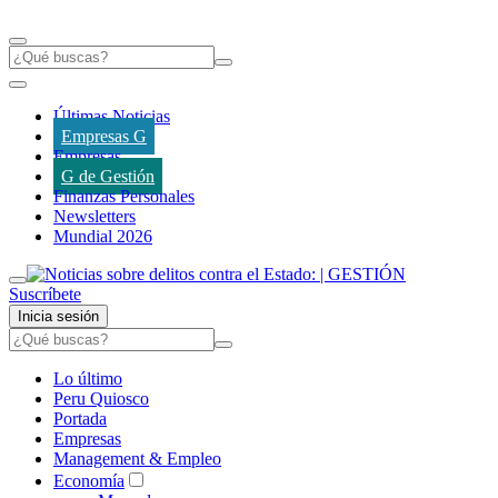
Últimas Noticias
Empresas G
Empresas
G de Gestión
Finanzas Personales
Newsletters
Mundial 2026
Suscríbete
Inicia sesión
Lo último
Peru Quiosco
Portada
Empresas
Management & Empleo
Economía