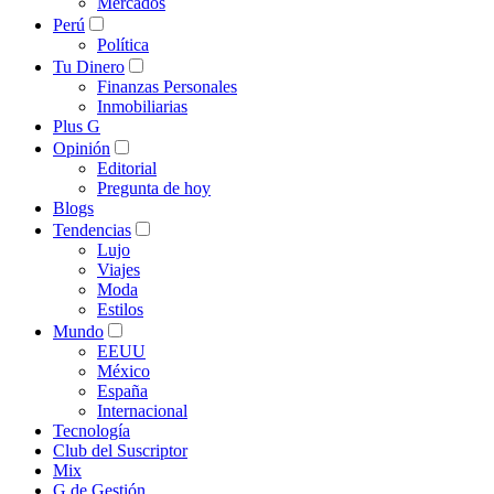
Mercados
Perú
Política
Tu Dinero
Finanzas Personales
Inmobiliarias
Plus G
Opinión
Editorial
Pregunta de hoy
Blogs
Tendencias
Lujo
Viajes
Moda
Estilos
Mundo
EEUU
México
España
Internacional
Tecnología
Club del Suscriptor
Mix
G de Gestión