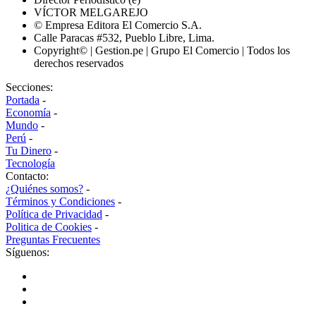
VÍCTOR MELGAREJO
© Empresa Editora El Comercio S.A.
Calle Paracas #532, Pueblo Libre, Lima.
Copyright© | Gestion.pe | Grupo El Comercio | Todos los
derechos reservados
Secciones:
Portada
-
Economía
-
Mundo
-
Perú
-
Tu Dinero
-
Tecnología
Contacto:
¿Quiénes somos?
-
Términos y Condiciones
-
Política de Privacidad
-
Politica de Cookies
-
Preguntas Frecuentes
Síguenos: