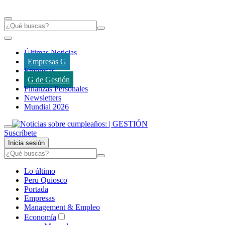
Últimas Noticias
Empresas G
Empresas
G de Gestión
Finanzas Personales
Newsletters
Mundial 2026
Suscríbete
Inicia sesión
Lo último
Peru Quiosco
Portada
Empresas
Management & Empleo
Economía