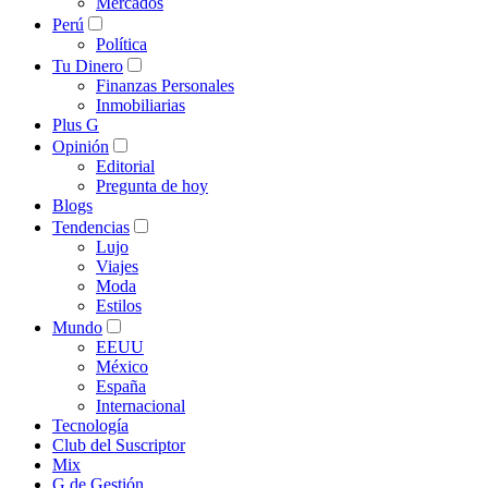
Mercados
Perú
Política
Tu Dinero
Finanzas Personales
Inmobiliarias
Plus G
Opinión
Editorial
Pregunta de hoy
Blogs
Tendencias
Lujo
Viajes
Moda
Estilos
Mundo
EEUU
México
España
Internacional
Tecnología
Club del Suscriptor
Mix
G de Gestión