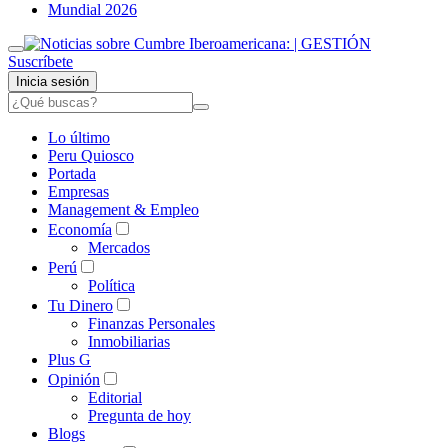
Mundial 2026
Suscríbete
Inicia sesión
Lo último
Peru Quiosco
Portada
Empresas
Management & Empleo
Economía
Mercados
Perú
Política
Tu Dinero
Finanzas Personales
Inmobiliarias
Plus G
Opinión
Editorial
Pregunta de hoy
Blogs