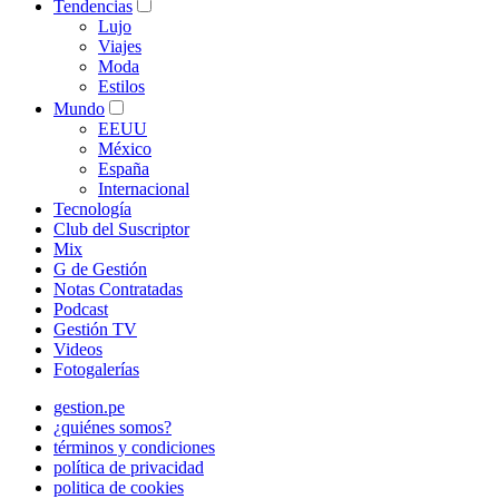
Tendencias
Lujo
Viajes
Moda
Estilos
Mundo
EEUU
México
España
Internacional
Tecnología
Club del Suscriptor
Mix
G de Gestión
Notas Contratadas
Podcast
Gestión TV
Videos
Fotogalerías
gestion.pe
¿quiénes somos?
términos y condiciones
política de privacidad
politica de cookies