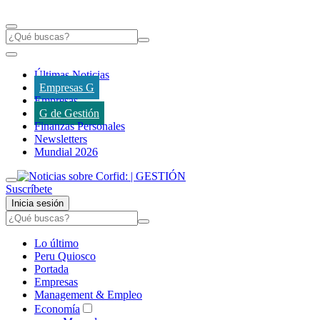
Últimas Noticias
Empresas G
Empresas
G de Gestión
Finanzas Personales
Newsletters
Mundial 2026
Suscríbete
Inicia sesión
Lo último
Peru Quiosco
Portada
Empresas
Management & Empleo
Economía