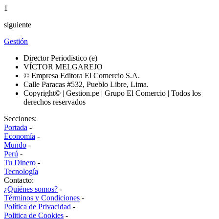
1
siguiente
Gestión
Director Periodístico (e)
VÍCTOR MELGAREJO
© Empresa Editora El Comercio S.A.
Calle Paracas #532, Pueblo Libre, Lima.
Copyright© | Gestion.pe | Grupo El Comercio | Todos los
derechos reservados
Secciones:
Portada
-
Economía
-
Mundo
-
Perú
-
Tu Dinero
-
Tecnología
Contacto:
¿Quiénes somos?
-
Términos y Condiciones
-
Política de Privacidad
-
Politica de Cookies
-