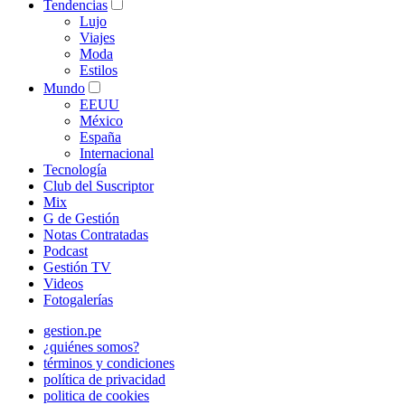
Tendencias
Lujo
Viajes
Moda
Estilos
Mundo
EEUU
México
España
Internacional
Tecnología
Club del Suscriptor
Mix
G de Gestión
Notas Contratadas
Podcast
Gestión TV
Videos
Fotogalerías
gestion.pe
¿quiénes somos?
términos y condiciones
política de privacidad
politica de cookies