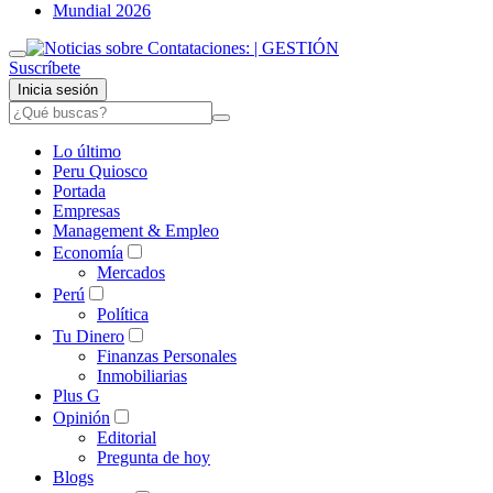
Mundial 2026
Suscríbete
Inicia sesión
Lo último
Peru Quiosco
Portada
Empresas
Management & Empleo
Economía
Mercados
Perú
Política
Tu Dinero
Finanzas Personales
Inmobiliarias
Plus G
Opinión
Editorial
Pregunta de hoy
Blogs