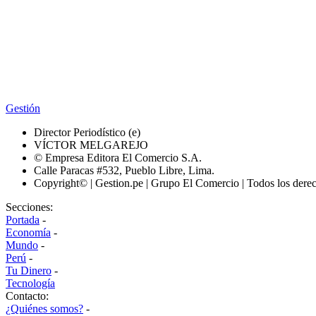
Gestión
Director Periodístico (e)
VÍCTOR MELGAREJO
© Empresa Editora El Comercio S.A.
Calle Paracas #532, Pueblo Libre, Lima.
Copyright© | Gestion.pe | Grupo El Comercio | Todos los dere
Secciones:
Portada
-
Economía
-
Mundo
-
Perú
-
Tu Dinero
-
Tecnología
Contacto:
¿Quiénes somos?
-