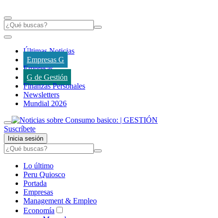
Últimas Noticias
Empresas G
Empresas
G de Gestión
Finanzas Personales
Newsletters
Mundial 2026
Suscríbete
Inicia sesión
Lo último
Peru Quiosco
Portada
Empresas
Management & Empleo
Economía