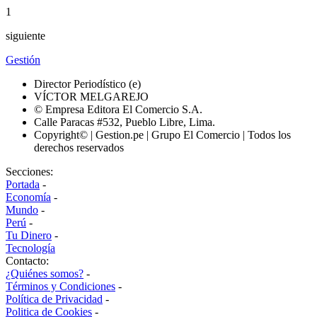
1
siguiente
Gestión
Director Periodístico (e)
VÍCTOR MELGAREJO
© Empresa Editora El Comercio S.A.
Calle Paracas #532, Pueblo Libre, Lima.
Copyright© | Gestion.pe | Grupo El Comercio | Todos los
derechos reservados
Secciones:
Portada
-
Economía
-
Mundo
-
Perú
-
Tu Dinero
-
Tecnología
Contacto:
¿Quiénes somos?
-
Términos y Condiciones
-
Política de Privacidad
-
Politica de Cookies
-