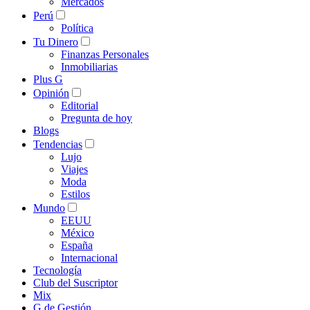
Mercados
Perú
Política
Tu Dinero
Finanzas Personales
Inmobiliarias
Plus G
Opinión
Editorial
Pregunta de hoy
Blogs
Tendencias
Lujo
Viajes
Moda
Estilos
Mundo
EEUU
México
España
Internacional
Tecnología
Club del Suscriptor
Mix
G de Gestión