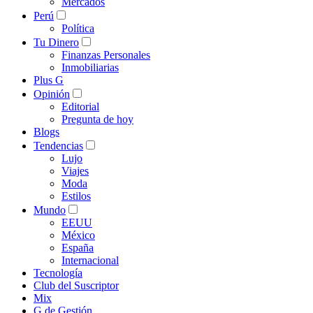
Mercados
Perú
Política
Tu Dinero
Finanzas Personales
Inmobiliarias
Plus G
Opinión
Editorial
Pregunta de hoy
Blogs
Tendencias
Lujo
Viajes
Moda
Estilos
Mundo
EEUU
México
España
Internacional
Tecnología
Club del Suscriptor
Mix
G de Gestión