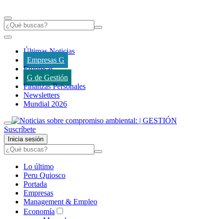
Últimas Noticias
Empresas G
Empresas
G de Gestión
Finanzas Personales
Newsletters
Mundial 2026
Suscríbete
Inicia sesión
Lo último
Peru Quiosco
Portada
Empresas
Management & Empleo
Economía