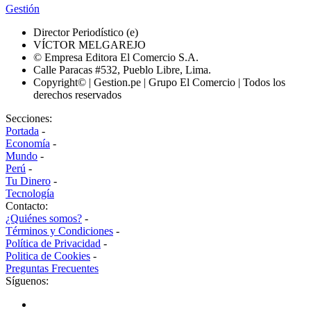
Gestión
Director Periodístico (e)
VÍCTOR MELGAREJO
© Empresa Editora El Comercio S.A.
Calle Paracas #532, Pueblo Libre, Lima.
Copyright© | Gestion.pe | Grupo El Comercio | Todos los
derechos reservados
Secciones:
Portada
-
Economía
-
Mundo
-
Perú
-
Tu Dinero
-
Tecnología
Contacto:
¿Quiénes somos?
-
Términos y Condiciones
-
Política de Privacidad
-
Politica de Cookies
-
Preguntas Frecuentes
Síguenos: