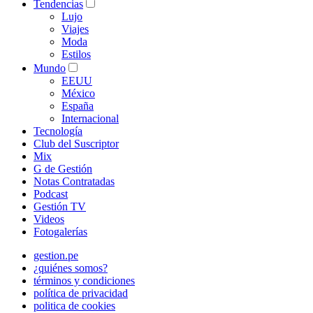
Tendencias
Lujo
Viajes
Moda
Estilos
Mundo
EEUU
México
España
Internacional
Tecnología
Club del Suscriptor
Mix
G de Gestión
Notas Contratadas
Podcast
Gestión TV
Videos
Fotogalerías
gestion.pe
¿quiénes somos?
términos y condiciones
política de privacidad
politica de cookies