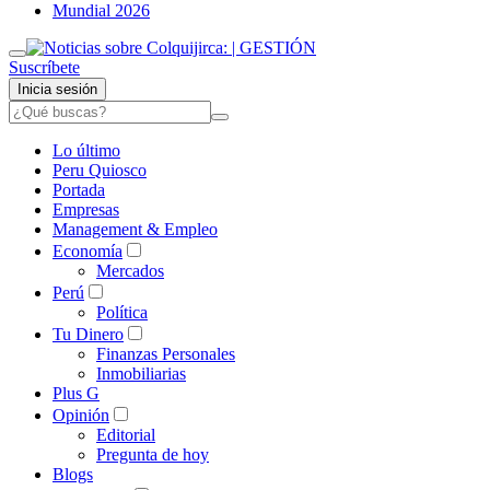
Mundial 2026
Suscríbete
Inicia sesión
Lo último
Peru Quiosco
Portada
Empresas
Management & Empleo
Economía
Mercados
Perú
Política
Tu Dinero
Finanzas Personales
Inmobiliarias
Plus G
Opinión
Editorial
Pregunta de hoy
Blogs