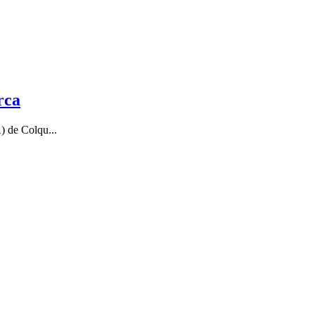
rca
) de Colqu...