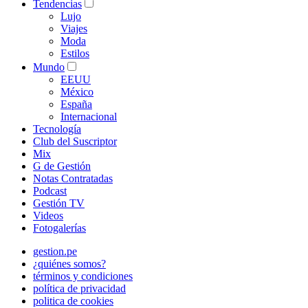
Tendencias
Lujo
Viajes
Moda
Estilos
Mundo
EEUU
México
España
Internacional
Tecnología
Club del Suscriptor
Mix
G de Gestión
Notas Contratadas
Podcast
Gestión TV
Videos
Fotogalerías
gestion.pe
¿quiénes somos?
términos y condiciones
política de privacidad
politica de cookies