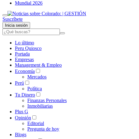
Mundial 2026
Suscríbete
Inicia sesión
Lo último
Peru Quiosco
Portada
Empresas
Management & Empleo
Economía
Mercados
Perú
Política
Tu Dinero
Finanzas Personales
Inmobiliarias
Plus G
Opinión
Editorial
Pregunta de hoy
Blogs