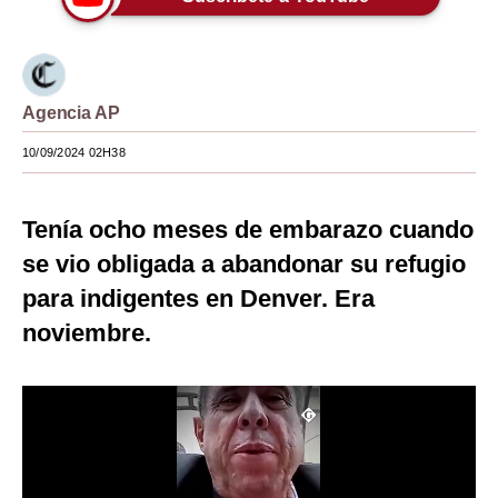
Moda
Estilos
Agencia AP
Mundo
10/09/2024 02H38
EEUU
México
Tenía ocho meses de embarazo cuando
España
se vio obligada a abandonar su refugio
para indigentes en Denver. Era
Internacional
noviembre.
Tecnología
Club del Suscriptor
Mix
G de Gestión