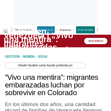
Últimas Noticias
Empresas G
Empresas
G de Gestión
Finanzas
Lo último
Peru Quiosco
SUSCRÍBETE
Portada
GESTION
>
MUNDO
>
EEUU
Empresas
Añadir
Gestión
como fuente preferida en
Management & Empleo
“Vivo una mentira”: migrantes
Economía
embarazadas luchan por
sobrevivir en Colorado
Mercados
Perú
En los últimos dos años, una cantidad
récord de familias de Venezuela llegaron
Política