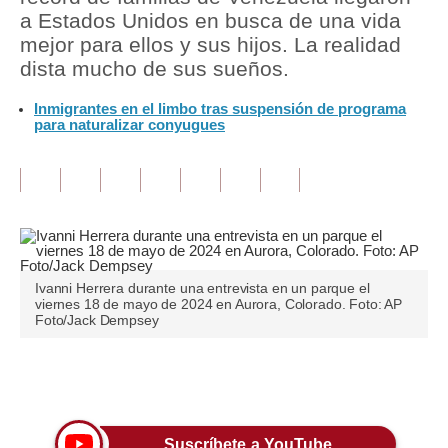
a Estados Unidos en busca de una vida
Tu Dinero
mejor para ellos y sus hijos. La realidad
dista mucho de sus sueños.
Finanzas Personales
Inmigrantes en el limbo tras suspensión de programa
Inmobiliarias
para naturalizar conyugues
Plus G
Opinión
Editorial
Pregunta de hoy
Ivanni Herrera durante una entrevista en un parque el
viernes 18 de mayo de 2024 en Aurora, Colorado. Foto: AP
Blogs
Foto/Jack Dempsey
Tendencias
Únete a nuestro canal
Lujo
Viajes
Suscríbete a YouTube