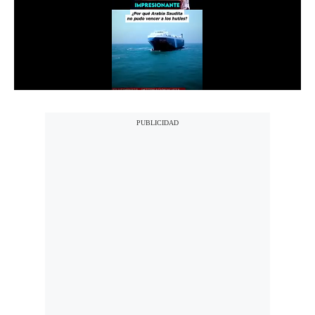
Notas Contratadas
Podcast
Gestión TV
Videos
Fotogalerías
gestion.pe
¿quiénes
Somos?
Términos
Y
Condiciones
Política
De
Privacidad