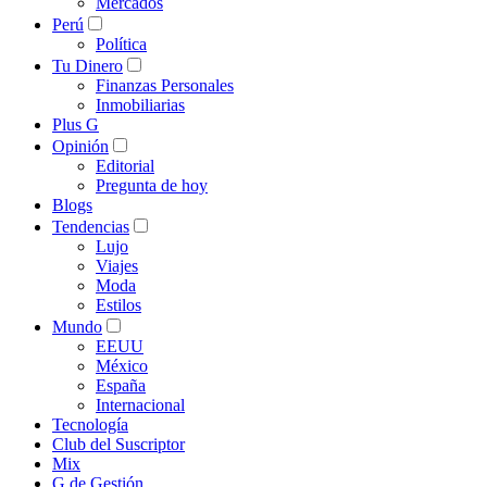
Mercados
Perú
Política
Tu Dinero
Finanzas Personales
Inmobiliarias
Plus G
Opinión
Editorial
Pregunta de hoy
Blogs
Tendencias
Lujo
Viajes
Moda
Estilos
Mundo
EEUU
México
España
Internacional
Tecnología
Club del Suscriptor
Mix
G de Gestión