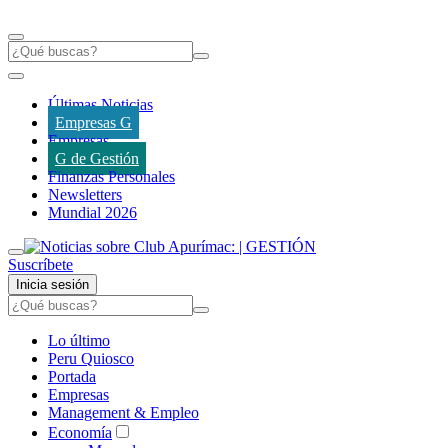
Últimas Noticias
Empresas G
Empresas
G de Gestión
Finanzas Personales
Newsletters
Mundial 2026
Suscríbete
Inicia sesión
Lo último
Peru Quiosco
Portada
Empresas
Management & Empleo
Economía