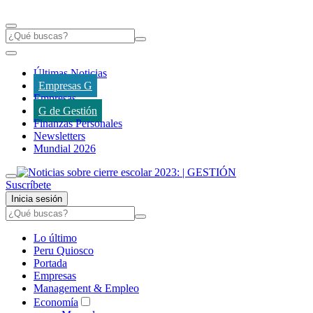
Últimas Noticias
Empresas G
Empresas
G de Gestión
Finanzas Personales
Newsletters
Mundial 2026
Suscríbete
Inicia sesión
Lo último
Peru Quiosco
Portada
Empresas
Management & Empleo
Economía