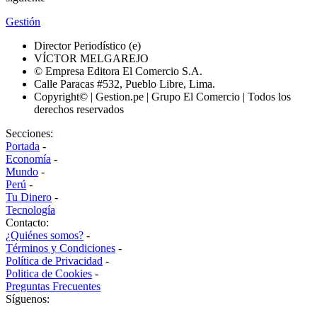
Gestión
Director Periodístico (e)
VÍCTOR MELGAREJO
© Empresa Editora El Comercio S.A.
Calle Paracas #532, Pueblo Libre, Lima.
Copyright© | Gestion.pe | Grupo El Comercio | Todos los
derechos reservados
Secciones:
Portada
-
Economía
-
Mundo
-
Perú
-
Tu Dinero
-
Tecnología
Contacto:
¿Quiénes somos?
-
Términos y Condiciones
-
Política de Privacidad
-
Politica de Cookies
-
Preguntas Frecuentes
Síguenos: