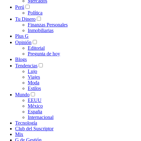
Mercados
Perú
Política
Tu Dinero
Finanzas Personales
Inmobiliarias
Plus G
Opinión
Editorial
Pregunta de hoy
Blogs
Tendencias
Lujo
Viajes
Moda
Estilos
Mundo
EEUU
México
España
Internacional
Tecnología
Club del Suscriptor
Mix
G de Gestión