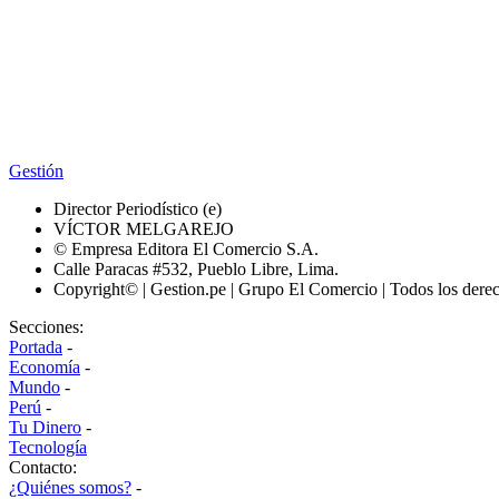
Gestión
Director Periodístico (e)
VÍCTOR MELGAREJO
© Empresa Editora El Comercio S.A.
Calle Paracas #532, Pueblo Libre, Lima.
Copyright© | Gestion.pe | Grupo El Comercio | Todos los dere
Secciones:
Portada
-
Economía
-
Mundo
-
Perú
-
Tu Dinero
-
Tecnología
Contacto:
¿Quiénes somos?
-