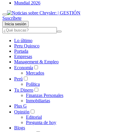
Mundial 2026
Suscríbete
Inicia sesión
Lo último
Peru Quiosco
Portada
Empresas
Management & Empleo
Economía
Mercados
Perú
Política
Tu Dinero
Finanzas Personales
Inmobiliarias
Plus G
Opinión
Editorial
Pregunta de hoy
Blogs