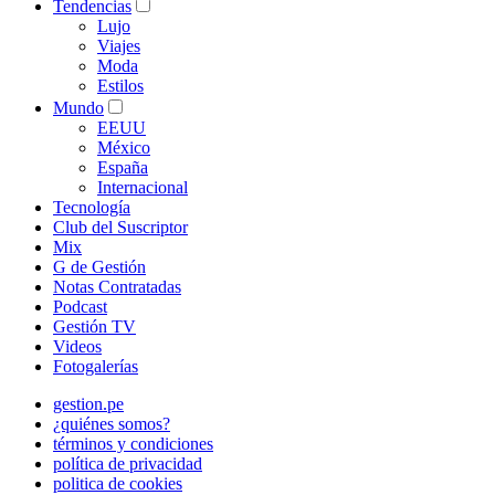
Tendencias
Lujo
Viajes
Moda
Estilos
Mundo
EEUU
México
España
Internacional
Tecnología
Club del Suscriptor
Mix
G de Gestión
Notas Contratadas
Podcast
Gestión TV
Videos
Fotogalerías
gestion.pe
¿quiénes somos?
términos y condiciones
política de privacidad
politica de cookies