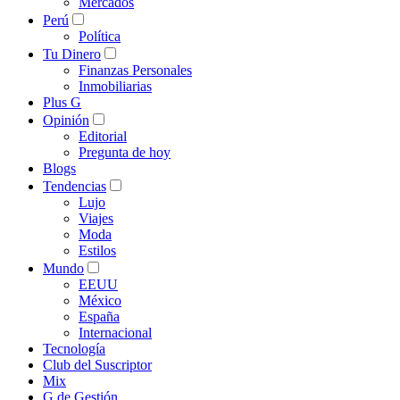
Mercados
Perú
Política
Tu Dinero
Finanzas Personales
Inmobiliarias
Plus G
Opinión
Editorial
Pregunta de hoy
Blogs
Tendencias
Lujo
Viajes
Moda
Estilos
Mundo
EEUU
México
España
Internacional
Tecnología
Club del Suscriptor
Mix
G de Gestión