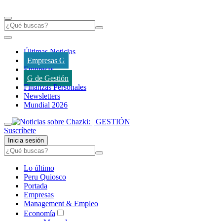
Últimas Noticias
Empresas G
Empresas
G de Gestión
Finanzas Personales
Newsletters
Mundial 2026
Suscríbete
Inicia sesión
Lo último
Peru Quiosco
Portada
Empresas
Management & Empleo
Economía