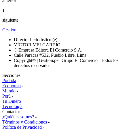
anterior
1
siguiente
Gestión
Director Periodístico (e)
VÍCTOR MELGAREJO
© Empresa Editora El Comercio S.A.
Calle Paracas #532, Pueblo Libre, Lima.
Copyright© | Gestion.pe | Grupo El Comercio | Todos los
derechos reservados
Secciones:
Portada
-
Economía
-
Mundo
-
Perú
-
Tu Dinero
-
Tecnología
Contacto:
¿Quiénes somos?
-
Términos y Condiciones
-
Política de Privacidad
-