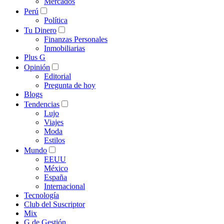
Mercados
Perú
Política
Tu Dinero
Finanzas Personales
Inmobiliarias
Plus G
Opinión
Editorial
Pregunta de hoy
Blogs
Tendencias
Lujo
Viajes
Moda
Estilos
Mundo
EEUU
México
España
Internacional
Tecnología
Club del Suscriptor
Mix
G de Gestión