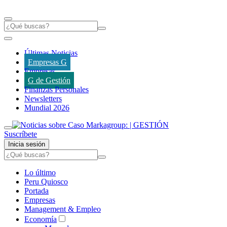
Últimas Noticias
Empresas G
Empresas
G de Gestión
Finanzas Personales
Newsletters
Mundial 2026
Suscríbete
Inicia sesión
Lo último
Peru Quiosco
Portada
Empresas
Management & Empleo
Economía