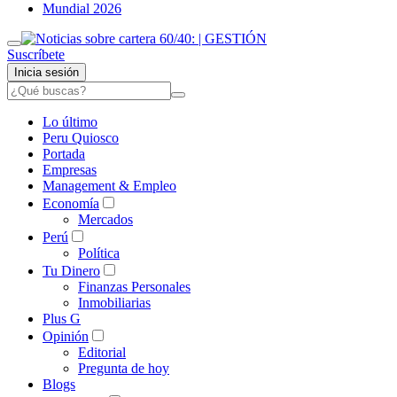
Mundial 2026
Suscríbete
Inicia sesión
Lo último
Peru Quiosco
Portada
Empresas
Management & Empleo
Economía
Mercados
Perú
Política
Tu Dinero
Finanzas Personales
Inmobiliarias
Plus G
Opinión
Editorial
Pregunta de hoy
Blogs