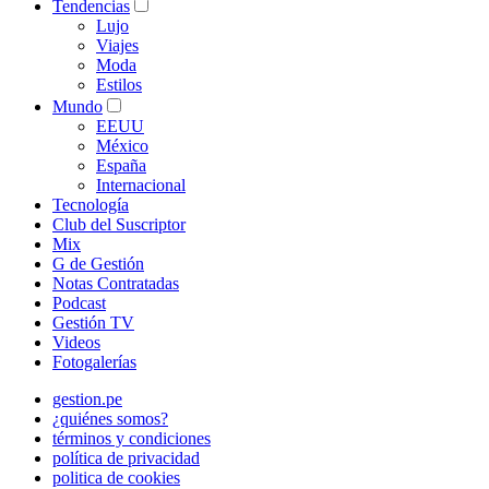
Tendencias
Lujo
Viajes
Moda
Estilos
Mundo
EEUU
México
España
Internacional
Tecnología
Club del Suscriptor
Mix
G de Gestión
Notas Contratadas
Podcast
Gestión TV
Videos
Fotogalerías
gestion.pe
¿quiénes somos?
términos y condiciones
política de privacidad
politica de cookies