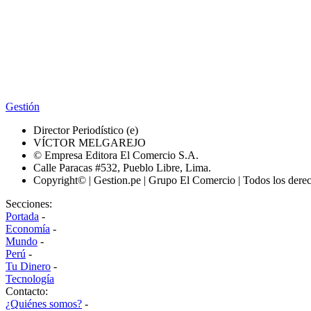
Gestión
Director Periodístico (e)
VÍCTOR MELGAREJO
© Empresa Editora El Comercio S.A.
Calle Paracas #532, Pueblo Libre, Lima.
Copyright© | Gestion.pe | Grupo El Comercio | Todos los dere
Secciones:
Portada
-
Economía
-
Mundo
-
Perú
-
Tu Dinero
-
Tecnología
Contacto:
¿Quiénes somos?
-