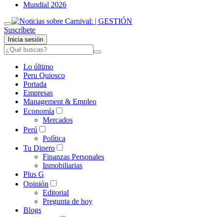
Mundial 2026
Suscríbete
Inicia sesión
Lo último
Peru Quiosco
Portada
Empresas
Management & Empleo
Economía
Mercados
Perú
Política
Tu Dinero
Finanzas Personales
Inmobiliarias
Plus G
Opinión
Editorial
Pregunta de hoy
Blogs