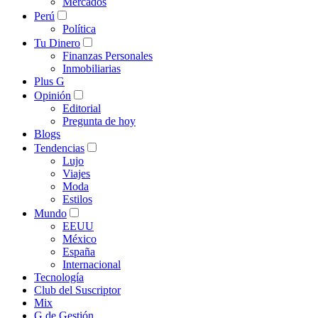
Mercados
Perú
Política
Tu Dinero
Finanzas Personales
Inmobiliarias
Plus G
Opinión
Editorial
Pregunta de hoy
Blogs
Tendencias
Lujo
Viajes
Moda
Estilos
Mundo
EEUU
México
España
Internacional
Tecnología
Club del Suscriptor
Mix
G de Gestión