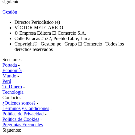
siguiente
Gestión
Director Periodístico (e)
VÍCTOR MELGAREJO
© Empresa Editora El Comercio S.A.
Calle Paracas #532, Pueblo Libre, Lima.
Copyright© | Gestion.pe | Grupo El Comercio | Todos los
derechos reservados
Secciones:
Portada
-
Economía
-
Mundo
-
Perú
-
Tu Dinero
-
Tecnología
Contacto:
¿Quiénes somos?
-
Términos y Condiciones
-
Política de Privacidad
-
Politica de Cookies
-
Preguntas Frecuentes
Síguenos: