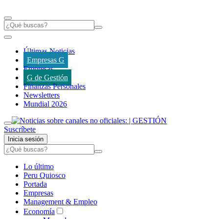
Últimas Noticias
Empresas G
Empresas
G de Gestión
Finanzas Personales
Newsletters
Mundial 2026
Suscríbete
Inicia sesión
Lo último
Peru Quiosco
Portada
Empresas
Management & Empleo
Economía