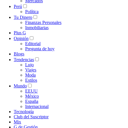
Mercados
Perú
Política
Tu Dinero
Finanzas Personales
Inmobiliarias
Plus G
Opinión
Editorial
Pregunta de hoy
Blogs
Tendencias
Lujo
Viajes
Moda
Estilos
Mundo
EEUU
México
España
Internacional
Tecnología
Club del Suscriptor
Mix
G de Gestión