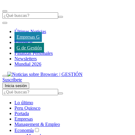
Últimas Noticias
Empresas G
Empresas
G de Gestión
Finanzas Personales
Newsletters
Mundial 2026
Suscríbete
Inicia sesión
Lo último
Peru Quiosco
Portada
Empresas
Management & Empleo
Economía