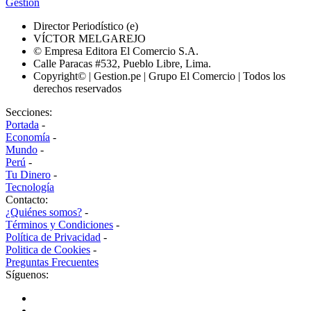
Gestión
Director Periodístico (e)
VÍCTOR MELGAREJO
© Empresa Editora El Comercio S.A.
Calle Paracas #532, Pueblo Libre, Lima.
Copyright© | Gestion.pe | Grupo El Comercio | Todos los
derechos reservados
Secciones:
Portada
-
Economía
-
Mundo
-
Perú
-
Tu Dinero
-
Tecnología
Contacto:
¿Quiénes somos?
-
Términos y Condiciones
-
Política de Privacidad
-
Politica de Cookies
-
Preguntas Frecuentes
Síguenos: