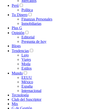
Mercados
Perú
Política
Tu Dinero
Finanzas Personales
Inmobiliarias
Plus G
Opinión
Editorial
Pregunta de hoy
Blogs
Tendencias
Lujo
Viajes
Moda
Estilos
Mundo
EEUU
México
España
Internacional
Tecnología
Club del Suscriptor
Mix
G de Gestión