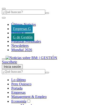
Últimas Noticias
Empresas G
Empresas
G de Gestión
Finanzas Personales
Newsletters
Mundial 2026
Suscríbete
Inicia sesión
Lo último
Peru Quiosco
Portada
Empresas
Management & Empleo
Economía