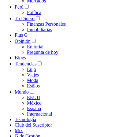
Mercados
Perú
Política
Tu Dinero
Finanzas Personales
Inmobiliarias
Plus G
Opinión
Editorial
Pregunta de hoy
Blogs
Tendencias
Lujo
Viajes
Moda
Estilos
Mundo
EEUU
México
España
Internacional
Tecnología
Club del Suscriptor
Mix
G de Gestión