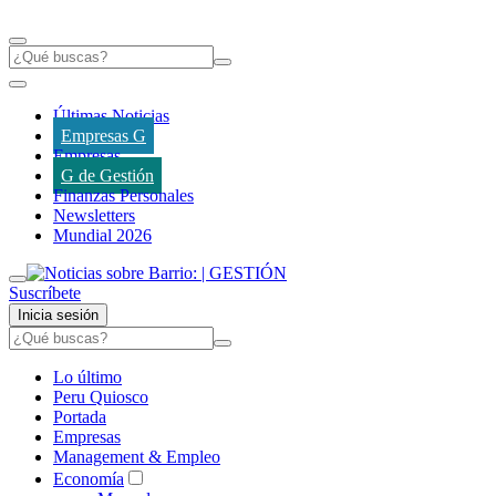
Últimas Noticias
Empresas G
Empresas
G de Gestión
Finanzas Personales
Newsletters
Mundial 2026
Suscríbete
Inicia sesión
Lo último
Peru Quiosco
Portada
Empresas
Management & Empleo
Economía