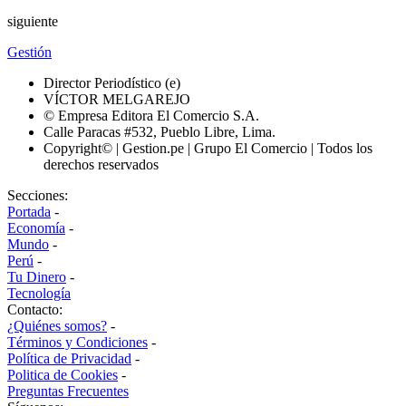
siguiente
Gestión
Director Periodístico (e)
VÍCTOR MELGAREJO
© Empresa Editora El Comercio S.A.
Calle Paracas #532, Pueblo Libre, Lima.
Copyright© | Gestion.pe | Grupo El Comercio | Todos los
derechos reservados
Secciones:
Portada
-
Economía
-
Mundo
-
Perú
-
Tu Dinero
-
Tecnología
Contacto:
¿Quiénes somos?
-
Términos y Condiciones
-
Política de Privacidad
-
Politica de Cookies
-
Preguntas Frecuentes