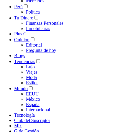
Mercados
Perú
Política
Tu Dinero
Finanzas Personales
Inmobiliarias
Plus G
Opinión
Editorial
Pregunta de hoy
Blogs
Tendencias
Lujo
Viajes
Moda
Estilos
Mundo
EEUU
México
España
Internacional
Tecnología
Club del Suscriptor
Mix
G de Gestión