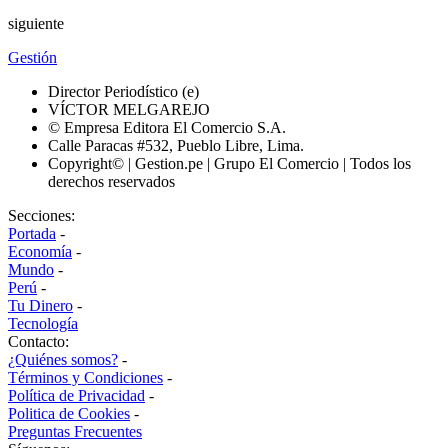
siguiente
Gestión
Director Periodístico (e)
VÍCTOR MELGAREJO
© Empresa Editora El Comercio S.A.
Calle Paracas #532, Pueblo Libre, Lima.
Copyright© | Gestion.pe | Grupo El Comercio | Todos los
derechos reservados
Secciones:
Portada
-
Economía
-
Mundo
-
Perú
-
Tu Dinero
-
Tecnología
Contacto:
¿Quiénes somos?
-
Términos y Condiciones
-
Política de Privacidad
-
Politica de Cookies
-
Preguntas Frecuentes