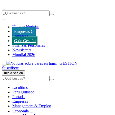
Últimas Noticias
Empresas G
Empresas
G de Gestión
Finanzas Personales
Newsletters
Mundial 2026
Suscríbete
Inicia sesión
Lo último
Peru Quiosco
Portada
Empresas
Management & Empleo
Economía