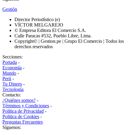
Gestión
Director Periodístico (e)
VÍCTOR MELGAREJO
© Empresa Editora El Comercio S.A.
Calle Paracas #532, Pueblo Libre, Lima.
Copyright© | Gestion.pe | Grupo El Comercio | Todos los
derechos reservados
Secciones:
Portada
-
Economía
-
Mundo
-
Perú
-
Tu Dinero
-
Tecnología
Contacto:
¿Quiénes somos?
-
Términos y Condiciones
-
Política de Privacidad
-
Politica de Cookies
-
Preguntas Frecuentes
Síguenos: