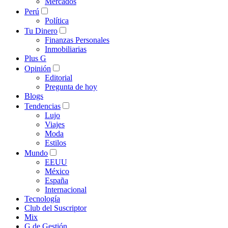
Mercados
Perú
Política
Tu Dinero
Finanzas Personales
Inmobiliarias
Plus G
Opinión
Editorial
Pregunta de hoy
Blogs
Tendencias
Lujo
Viajes
Moda
Estilos
Mundo
EEUU
México
España
Internacional
Tecnología
Club del Suscriptor
Mix
G de Gestión