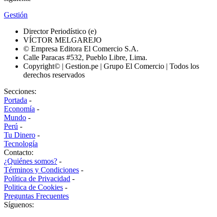
Gestión
Director Periodístico (e)
VÍCTOR MELGAREJO
© Empresa Editora El Comercio S.A.
Calle Paracas #532, Pueblo Libre, Lima.
Copyright© | Gestion.pe | Grupo El Comercio | Todos los
derechos reservados
Secciones:
Portada
-
Economía
-
Mundo
-
Perú
-
Tu Dinero
-
Tecnología
Contacto:
¿Quiénes somos?
-
Términos y Condiciones
-
Política de Privacidad
-
Politica de Cookies
-
Preguntas Frecuentes
Síguenos: