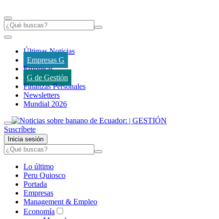
Últimas Noticias
Empresas G
Empresas
G de Gestión
Finanzas Personales
Newsletters
Mundial 2026
Suscríbete
Inicia sesión
Lo último
Peru Quiosco
Portada
Empresas
Management & Empleo
Economía