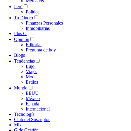
Mercados
Perú
Política
Tu Dinero
Finanzas Personales
Inmobiliarias
Plus G
Opinión
Editorial
Pregunta de hoy
Blogs
Tendencias
Lujo
Viajes
Moda
Estilos
Mundo
EEUU
México
España
Internacional
Tecnología
Club del Suscriptor
Mix
G de Gestión