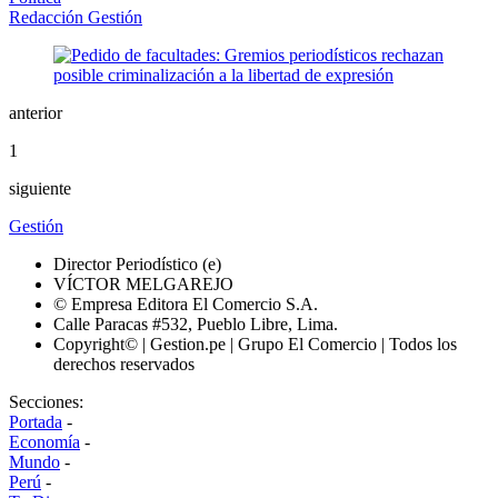
Redacción Gestión
anterior
1
siguiente
Gestión
Director Periodístico (e)
VÍCTOR MELGAREJO
© Empresa Editora El Comercio S.A.
Calle Paracas #532, Pueblo Libre, Lima.
Copyright© | Gestion.pe | Grupo El Comercio | Todos los
derechos reservados
Secciones:
Portada
-
Economía
-
Mundo
-
Perú
-