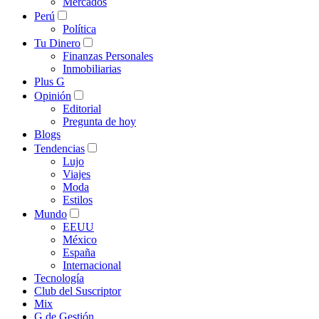
Mercados
Perú
Política
Tu Dinero
Finanzas Personales
Inmobiliarias
Plus G
Opinión
Editorial
Pregunta de hoy
Blogs
Tendencias
Lujo
Viajes
Moda
Estilos
Mundo
EEUU
México
España
Internacional
Tecnología
Club del Suscriptor
Mix
G de Gestión