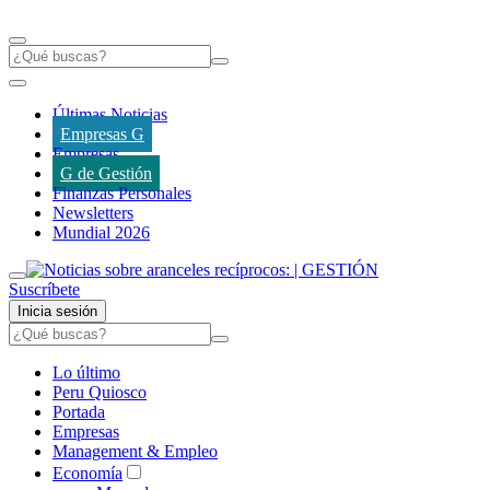
Últimas Noticias
Empresas G
Empresas
G de Gestión
Finanzas Personales
Newsletters
Mundial 2026
Suscríbete
Inicia sesión
Lo último
Peru Quiosco
Portada
Empresas
Management & Empleo
Economía