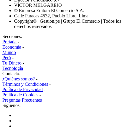
VÍCTOR MELGAREJO
© Empresa Editora El Comercio S.A.
Calle Paracas #532, Pueblo Libre, Lima.
Copyright© | Gestion.pe | Grupo El Comercio | Todos los
derechos reservados
Secciones:
Portada
-
Economía
-
Mundo
-
Perú
-
Tu Dinero
-
Tecnología
Contacto:
¿Quiénes somos?
-
Términos y Condiciones
-
Política de Privacidad
-
Politica de Cookies
-
Preguntas Frecuentes
Síguenos: