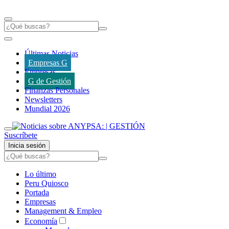
Últimas Noticias
Empresas G
Empresas
G de Gestión
Finanzas Personales
Newsletters
Mundial 2026
Suscríbete
Inicia sesión
Lo último
Peru Quiosco
Portada
Empresas
Management & Empleo
Economía