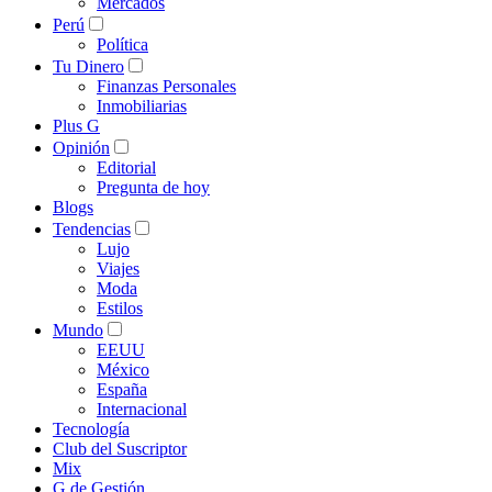
Mercados
Perú
Política
Tu Dinero
Finanzas Personales
Inmobiliarias
Plus G
Opinión
Editorial
Pregunta de hoy
Blogs
Tendencias
Lujo
Viajes
Moda
Estilos
Mundo
EEUU
México
España
Internacional
Tecnología
Club del Suscriptor
Mix
G de Gestión