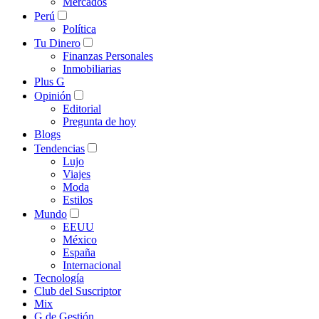
Mercados
Perú
Política
Tu Dinero
Finanzas Personales
Inmobiliarias
Plus G
Opinión
Editorial
Pregunta de hoy
Blogs
Tendencias
Lujo
Viajes
Moda
Estilos
Mundo
EEUU
México
España
Internacional
Tecnología
Club del Suscriptor
Mix
G de Gestión