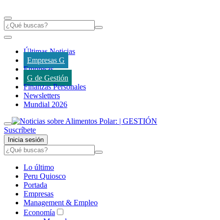
Últimas Noticias
Empresas G
Empresas
G de Gestión
Finanzas Personales
Newsletters
Mundial 2026
Suscríbete
Inicia sesión
Lo último
Peru Quiosco
Portada
Empresas
Management & Empleo
Economía