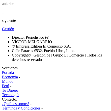
anterior
1
siguiente
Gestión
Director Periodístico (e)
VÍCTOR MELGAREJO
© Empresa Editora El Comercio S.A.
Calle Paracas #532, Pueblo Libre, Lima.
Copyright© | Gestion.pe | Grupo El Comercio | Todos los
derechos reservados
Secciones:
Portada
-
Economía
-
Mundo
-
Perú
-
Tu Dinero
-
Tecnología
Contacto:
¿Quiénes somos?
-
Términos y Condiciones
-