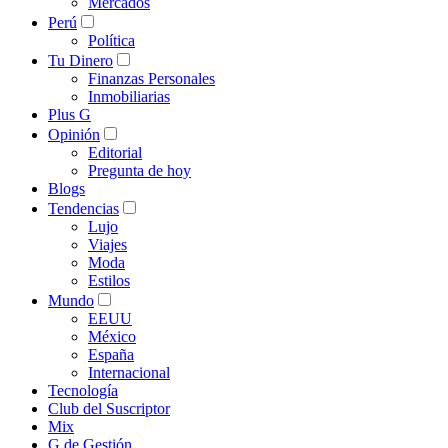
Mercados
Perú
Política
Tu Dinero
Finanzas Personales
Inmobiliarias
Plus G
Opinión
Editorial
Pregunta de hoy
Blogs
Tendencias
Lujo
Viajes
Moda
Estilos
Mundo
EEUU
México
España
Internacional
Tecnología
Club del Suscriptor
Mix
G de Gestión