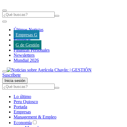
Últimas Noticias
Empresas G
Empresas
G de Gestión
Finanzas Personales
Newsletters
Mundial 2026
Suscríbete
Inicia sesión
Lo último
Peru Quiosco
Portada
Empresas
Management & Empleo
Economía