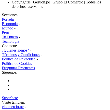
Copyright© | Gestion.pe | Grupo El Comercio | Todos los
derechos reservados
Secciones:
Portada
-
Economía
-
Mundo
-
Perú
-
Tu Dinero
-
Tecnología
Contacto:
¿Quiénes somos?
-
Términos y Condiciones
-
Política de Privacidad
-
Politica de Cookies
-
Preguntas Frecuentes
Síguenos:
Suscríbete
Visite también:
elcomercio.pe
-