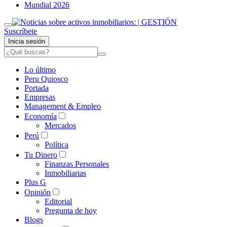
Mundial 2026
Suscríbete
Inicia sesión
Lo último
Peru Quiosco
Portada
Empresas
Management & Empleo
Economía
Mercados
Perú
Política
Tu Dinero
Finanzas Personales
Inmobiliarias
Plus G
Opinión
Editorial
Pregunta de hoy
Blogs