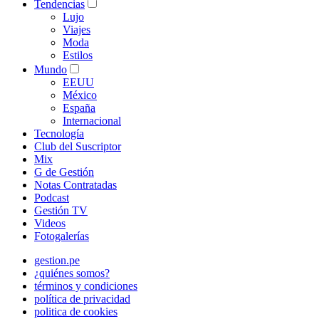
Tendencias
Lujo
Viajes
Moda
Estilos
Mundo
EEUU
México
España
Internacional
Tecnología
Club del Suscriptor
Mix
G de Gestión
Notas Contratadas
Podcast
Gestión TV
Videos
Fotogalerías
gestion.pe
¿quiénes somos?
términos y condiciones
política de privacidad
politica de cookies