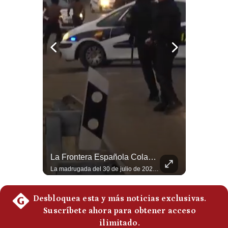
Notas Contratadas
Podcast
Gestión TV
Videos
Fotogalerías
gestion.pe
¿quiénes
Felipe VI Se Reúne Con De La Espriella Antes De La Investidura | Gestión Mundo
La Frontera Española Colapsa ¿Qué Está Pasando En Ceuta? | Gestión Mundo
Somos?
El rey Felipe VI de España llegó a Cali para reunirse con el presidente electo de Colombia, Abelardo de la Espriella, horas antes de su histórica investidura presidencial. Un encuentro clave que refuerza las relaciones diplomáticas y bilaterales entre ambas naciones antes de la ceremonia oficial. ¿Qué opinas sobre el papel diplomático de España en la política latinoamericana? #FelipeVI #DeLaEspriella #Colombia #Espana #PoliticaInternacional #Shorts 👉 Suscríbete y activa la campana para no perderte nuestro análisis diario. 🌎 Síguenos en nuestras redes sociales: 📌 Web oficial: https://gestion.pe/mundo/ 📌 LinkedIn: http://bit.ly/3HYIET0 📌 X (Twitter): http://bit.ly/4noZtX9 📌 TikTok: http://bit.ly/4evB6TO
La madrugada del 30 de julio de 2026 marcó un antes y un después en el Estrecho de Gibraltar. En cuestión de horas, cerca de 72.000 migrantes marroquíes ingresaron al territorio español de Ceuta, desbordando por completo a una ciudad de apenas 85.000 habitantes. En este video, explicamos los detalles de la emergencia humana y las ramificaciones geopolíticas del conflicto: la trampa de los rumores en redes sociales, el rol de Marruecos, el acercamiento de España a Argelia y la respuesta de la Unión Europea ante las amenazas de suspensión del Tratado Schengen. #Ceuta #España #Marruecos #Geopolitica #PedroSanchez #NoticiasInternacionales #Schengen #Europa #CrisisMigratoria 👉 Suscríbete y activa la campana para no perderte nuestro análisis diario. 🌎 Síguenos en nuestras redes sociales: 📌 Web oficial: https://gestion.pe/mundo/ 📌 LinkedIn: http://bit.ly/3HYIET0 📌 X (Twitter): http://bit.ly/4noZtX9 📌 TikTok: http://bit.ly/4evB6TO
Términos
Y
Condiciones
Política
De
Privacidad