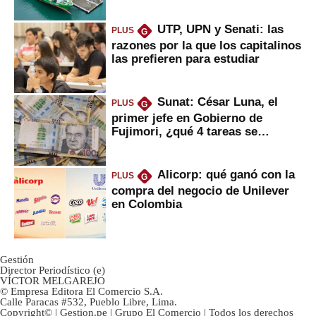
UTP, UPN y Senati: las
PLUS
G
razones por la que los capitalinos
las prefieren para estudiar
Sunat: César Luna, el
PLUS
G
primer jefe en Gobierno de
Fujimori, ¿qué 4 tareas se
marcan urgentes?
Alicorp: qué ganó con la
PLUS
G
compra del negocio de Unilever
en Colombia
Gestión
Director Periodístico (e)
VÍCTOR MELGAREJO
© Empresa Editora El Comercio S.A.
Calle Paracas #532, Pueblo Libre, Lima.
Copyright© | Gestion.pe | Grupo El Comercio | Todos los derechos