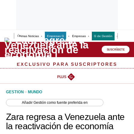
Últimas Noticias
Empresas G
Empresas
G de Gestión
Finanzas
Lo último
Peru Quiosco
SUSCRÍBETE
Portada
EXCLUSIVO PARA SUSCRIPTORES
Empresas
PLUS
G
Management & Empleo
GESTION
>
MUNDO
Economía
Añadir
Gestión
como fuente preferida en
Mercados
Zara regresa a Venezuela ante
Perú
la reactivación de economía
Política