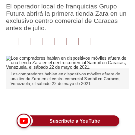
El operador local de franquicias Grupo
Tu Dinero
Futura abrirá la primera tienda Zara en un
exclusivo centro comercial de Caracas
Finanzas Personales
antes de julio.
Inmobiliarias
Plus G
Opinión
Editorial
Los compradores hablan en dispositivos móviles afuera de
una tienda Zara en el centro comercial Sambil en Caracas,
Venezuela, el sábado 22 de mayo de 2021.
Pregunta de hoy
Blogs
Únete a nuestro canal
Tendencias
Lujo
Suscríbete a YouTube
Viajes