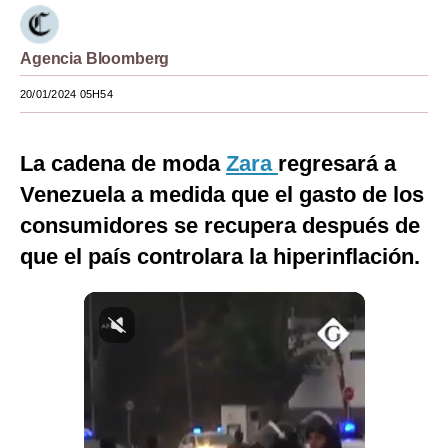
Moda
Agencia Bloomberg
Estilos
20/01/2024 05H54
Mundo
EEUU
La cadena de moda
Zara
regresará a
México
Venezuela a medida que el gasto de los
consumidores se recupera después de
España
que el país controlara la hiperinflación.
Internacional
Tecnología
Club del Suscriptor
Mix
G de Gestión