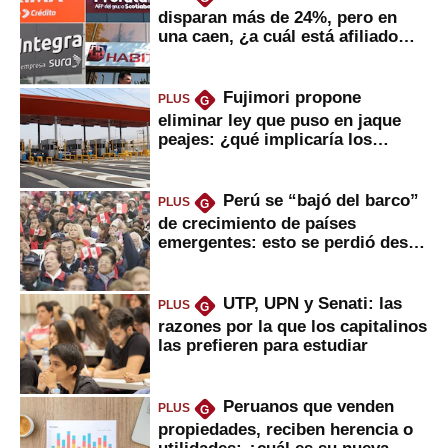
disparan más de 24%, pero en
una caen, ¿a cuál está afiliado
usted?
Fujimori propone
PLUS
G
eliminar ley que puso en jaque
peajes: ¿qué implicaría los
usuarios?
Perú se “bajó del barco”
PLUS
G
de crecimiento de países
emergentes: esto se perdió desde
2022
UTP, UPN y Senati: las
PLUS
G
razones por la que los capitalinos
las prefieren para estudiar
Peruanos que venden
PLUS
G
propiedades, reciben herencia o
utilidades: ¿cuál es su nueva