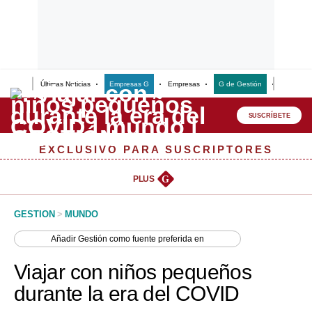
Últimas Noticias
Empresas G
Empresas
G de Gestión
Finanzas
Lo último
Peru Quiosco
SUSCRÍBETE
Portada
EXCLUSIVO PARA SUSCRIPTORES
Empresas
PLUS
G
Management & Empleo
GESTION
>
MUNDO
Economía
Añadir
Gestión
como fuente preferida en
Mercados
Viajar con niños pequeños
Perú
durante la era del COVID
Política