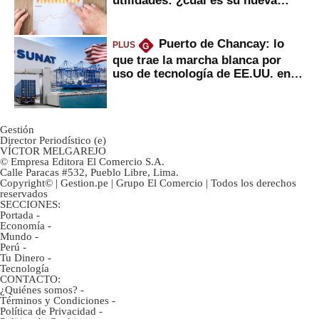
inversión clave?
Puerto de Chancay: lo
PLUS
G
que trae la marcha blanca por
uso de tecnología de EE.UU. en
mercancías
Gestión
Director Periodístico (e)
VÍCTOR MELGAREJO
© Empresa Editora El Comercio S.A.
Calle Paracas #532, Pueblo Libre, Lima.
Copyright© | Gestion.pe | Grupo El Comercio | Todos los derechos
reservados
SECCIONES:
Portada
-
Economía
-
Mundo
-
Perú
-
Tu Dinero
-
Tecnología
CONTACTO:
¿Quiénes somos?
-
Términos y Condiciones
-
Política de Privacidad
-