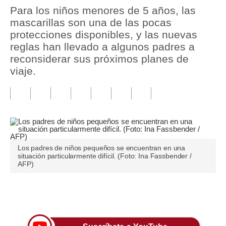
Para los niños menores de 5 años, las
Tu Dinero
mascarillas son una de las pocas
protecciones disponibles, y las nuevas
Finanzas Personales
reglas han llevado a algunos padres a
reconsiderar sus próximos planes de
Inmobiliarias
viaje.
Plus G
Opinión
Editorial
Pregunta de hoy
Los padres de niños pequeños se encuentran en una
situación particularmente difícil. (Foto: Ina Fassbender /
Blogs
AFP)
Tendencias
Únete a nuestro canal
Lujo
Viajes