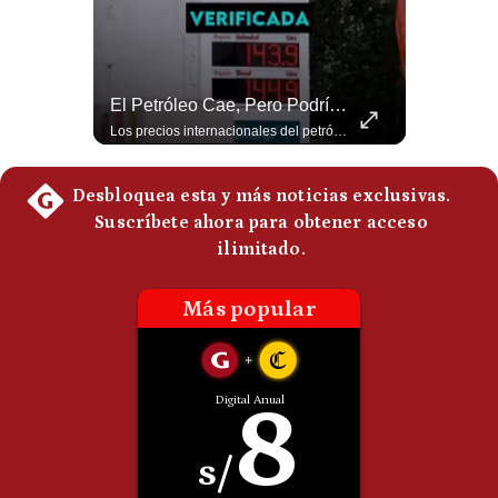
Politica
De
Cookies
Preguntas
NOTICIAS DE ÚLTIMA HORA: EE.UU. Se Queda Sin Misiles En Medio Oriente
El Petróleo Cae, Pero Podría Dispararse Nuevamente | #radar24
Frecuentes
NOTICIAS DE ÚLTIMA HORA: 1️⃣ EE.UU.: Habría gastado casi el 80% de sus misiles más avanzados (THAAD), un factor clave en las decisiones de Donald Trump frente a Irán. 2️⃣ Argentina y Brasil: Tensión diplomática escala; Brasil solicita el regreso del embajador argentino tras fuertes declaraciones de Javier Milei. 3️⃣ México: Asesinan al influencer César Gastélum a balazos durante una transmisión en vivo en Culiacán, Sinaloa. 4️⃣ Alemania: Ataque con dron explosivo obliga a suspender el aeropuerto de Leipzig, punto logístico clave de la OTAN para enviar material a Ucrania. ¿Qué noticia te parece la más impactante del día? ¡Te leo en los comentarios! 👇 #EEUU #JavierMilei #CesarGastelum #Alemania #Noticias #UltimaHora #NoticiasDelDia 🚀 ¿Quieres entender el mundo sin ruido? Únete a nuestra comunidad y forma parte del cambio. #GestiónNewsroomLive #NoticiasGlobales #AnálisisGeopolítico #EconomíaMundial #IA #Geopolítica #LatinosEnUSA #NoticiasEnEspañol 👉 Suscríbete y activa la campana para no perderte nuestro análisis diario. 🌎 Síguenos en nuestras redes sociales: 📌 Web oficial: https://gestion.pe/mundo/ 📌 LinkedIn: http://bit.ly/3HYIET0 📌 X (Twitter): http://bit.ly/4noZtX9 📌 TikTok: http://bit.ly/4evB6TO
Los precios internacionales del petróleo retrocedieron ante la posibilidad de un acuerdo para reabrir el estrecho de Ormuz. Sin embargo, la caída responde solo a una expectativa diplomática y un nuevo ataque contra un buque podría hacer regresar rápidamente la prima de riesgo. #Petroleo #EstrechoDeOrmuz #EconomiaGlobal #MercadoPetrolero #Crudo #NoticiasEconomicas #Geopolitica #Shorts 👉 Suscríbete y activa la campana para no perderte nuestro análisis diario. 🌎 Síguenos en nuestras redes sociales: 📌 Web oficial: https://gestion.pe/mundo/ 📌 LinkedIn: http://bit.ly/3HYIET0 📌 X (Twitter): http://bit.ly/4noZtX9 📌 TikTok: http://bit.ly/4evB6TO