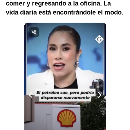
comer y regresando a la oficina. La
Notas Contratadas
vida diaria está encontrándole el modo.
Podcast
Gestión TV
Videos
Fotogalerías
gestion.pe
¿quiénes
Somos?
Términos
Y
Condiciones
Política
De
Privacidad