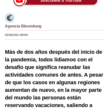
Suscríbete a YouTube
Moda
Estilos
Agencia Bloomberg
Mundo
02/05/2022 05H40
EEUU
México
Más de dos años después del inicio de
España
la pandemia, todos lidiamos con el
desafío que significa reanudar las
Internacional
actividades comunes de antes. A pesar
Tecnología
de que los casos en algunas regiones
Club del Suscriptor
aumentan de nuevo, en la mayor parte
Mix
del mundo las personas están
reservando vacaciones, saliendo a
G de Gestión