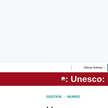
Lo último
Peru Quiosco
Portada
Empresas
Management & Empleo
Economía
Últimas Noticias
Mercados
Perú
Política
GESTION
>
MUNDO
Tu Dinero