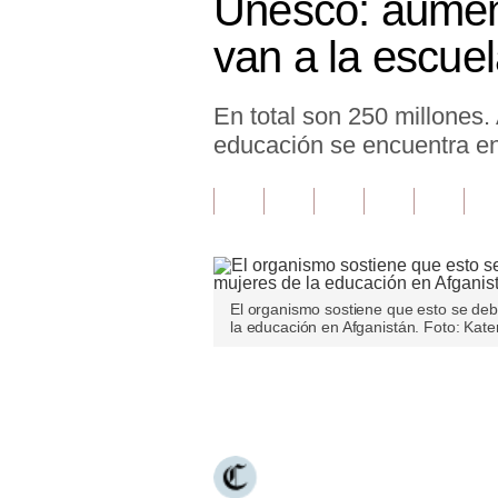
Unesco: aument
Finanzas Personales
van a la escue
Inmobiliarias
En total son 250 millones. 
Plus G
educación se encuentra e
Opinión
Editorial
Pregunta de hoy
Blogs
El organismo sostiene que esto se deb
la educación en Afganistán. Foto: Kat
Tendencias
Lujo
Únete a nuestro canal
Viajes
Moda