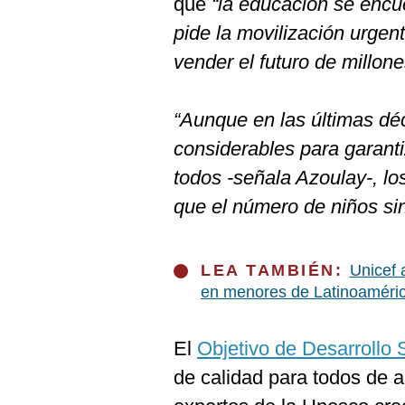
que
“la educación se encu
De
Cookies
pide la movilización urgen
Preguntas
vender el futuro de millone
Frecuentes
“Aunque en las últimas dé
considerables para garant
todos -señala Azoulay-, 
que el número de niños si
LEA TAMBIÉN:
Unicef 
en menores de Latinoaméri
El
Objetivo de Desarrollo 
de calidad para todos de a