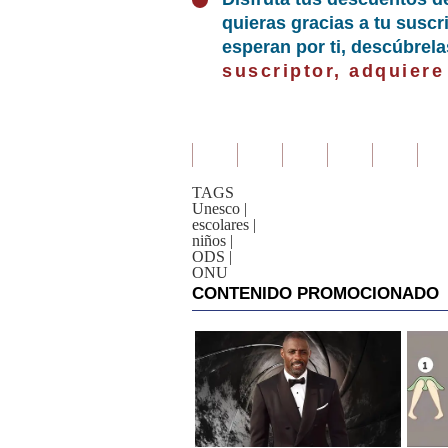
quieras gracias a tu susc
esperan por ti, descúbrel
suscriptor, adquiere
TAGS
Unesco
|
escolares
|
niños
|
ODS
|
ONU