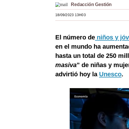
Redacción Gestión
Estilos
18/09/2023 13H03
Mundo
EEUU
El número de
niños y jó
México
en el mundo ha aumentad
España
hasta un total de 250 mil
Internacional
masiva
” de niñas y muje
advirtió hoy la
Unesco
.
Tecnología
Club del Suscriptor
Mix
G de Gestión
Notas Contratadas