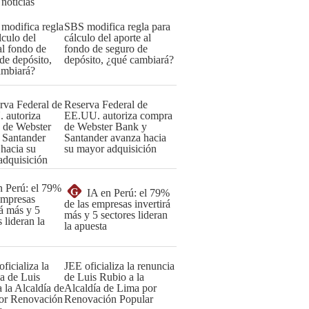
 noticias
SBS modifica regla para
cálculo del aporte al
fondo de seguro de
depósito, ¿qué cambiará?
Reserva Federal de
EE.UU. autoriza compra
de Webster Bank y
Santander avanza hacia
su mayor adquisición
G
IA en Perú: el 79%
de las empresas invertirá
más y 5 sectores lideran
la apuesta
JEE oficializa la renuncia
de Luis Rubio a la
Alcaldía de Lima por
Renovación Popular