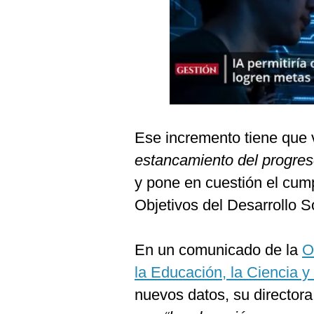
Podcast
Gestión TV
Videos
Fotogalerías
Ese incremento tiene que 
gestion.pe
estancamiento del progres
¿quiénes
y pone en cuestión el cump
Somos?
Objetivos del Desarrollo S
Términos
Y
Condiciones
En un comunicado de la
O
Política
la Educación, la Ciencia y
De
Privacidad
nuevos datos, su directora
Politica