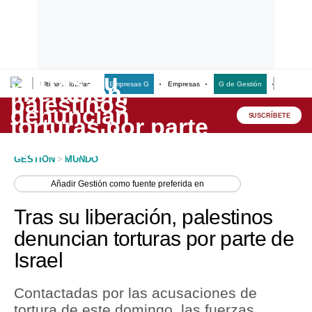
Últimas Noticias
Empresas G
Empresas
G de Gestión
Finanzas
Lo último
Peru Quiosco
SUSCRÍBETE
Portada
GESTION
>
MUNDO
Empresas
Añadir
Gestión
como fuente preferida en
Management & Empleo
Tras su liberación, palestinos
Economía
denuncian torturas por parte de
Israel
Mercados
Perú
Contactadas por las acusaciones de
tortura de este domingo, las fuerzas
Política