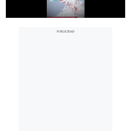
Notas Contratadas
Podcast
Gestión TV
Videos
Fotogalerías
gestion.pe
¿quiénes
Somos?
Términos
Y
Condiciones
Política
De
Privacidad