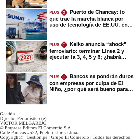
Puerto de Chancay: lo
PLUS
G
que trae la marcha blanca por
uso de tecnología de EE.UU. en
mercancías
Keiko anuncia “shock”
PLUS
G
ferroviario: terminar Línea 2 y
ejecutar la 3, 4, 5 y 6; ¿habrá
avances?
Bancos se pondrán duros
PLUS
G
con empresas por culpa de El
Niño, ¿por qué será bueno para
ahorristas?
Gestión
Director Periodístico (e)
VÍCTOR MELGAREJO
© Empresa Editora El Comercio S.A.
Calle Paracas #532, Pueblo Libre, Lima.
Copyright© | Gestion.pe | Grupo El Comercio | Todos los derechos