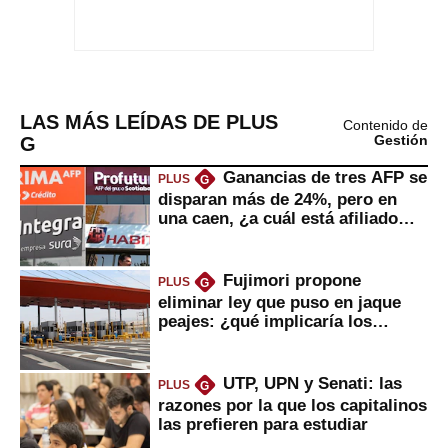
LAS MÁS LEÍDAS DE PLUS
Contenido de
G
Gestión
Ganancias de tres AFP se
PLUS
G
disparan más de 24%, pero en
una caen, ¿a cuál está afiliado
usted?
Fujimori propone
PLUS
G
eliminar ley que puso en jaque
peajes: ¿qué implicaría los
usuarios?
UTP, UPN y Senati: las
PLUS
G
razones por la que los capitalinos
las prefieren para estudiar