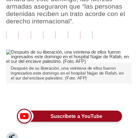
armadas aseguraron que “las personas
Tu Dinero
detenidas reciben un trato acorde con el
derecho internacional”.
Finanzas Personales
Inmobiliarias
Plus G
Opinión
Después de su liberación, una veintena de ellos fueron
ingresados este domingo en el hospital Najjar de Rafah, en
Editorial
el sur del enclave palestino. (Foto: AFP)
Pregunta de hoy
Únete a nuestro canal
Blogs
Tendencias
Suscríbete a YouTube
Lujo
Viajes