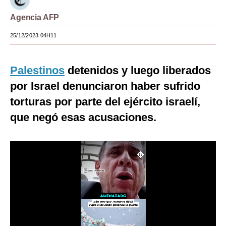
Moda
Agencia AFP
Estilos
25/12/2023 04H11
Mundo
Palestinos
detenidos y luego liberados
EEUU
por Israel denunciaron haber sufrido
México
torturas por parte del ejército israelí,
que negó esas acusaciones.
España
Internacional
Tecnología
Club del Suscriptor
Mix
G de Gestión