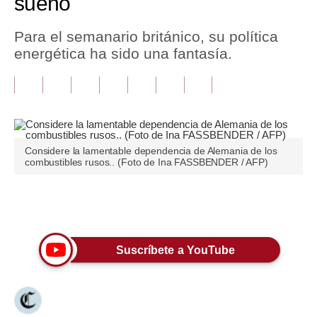
sueño
Tu Dinero
Para el semanario británico, su política
energética ha sido una fantasía.
Finanzas Personales
Inmobiliarias
Plus G
Opinión
Considere la lamentable dependencia de Alemania de los
combustibles rusos.. (Foto de Ina FASSBENDER / AFP)
Editorial
Pregunta de hoy
Únete a nuestro canal
Blogs
Suscríbete a YouTube
Tendencias
Lujo
Viajes