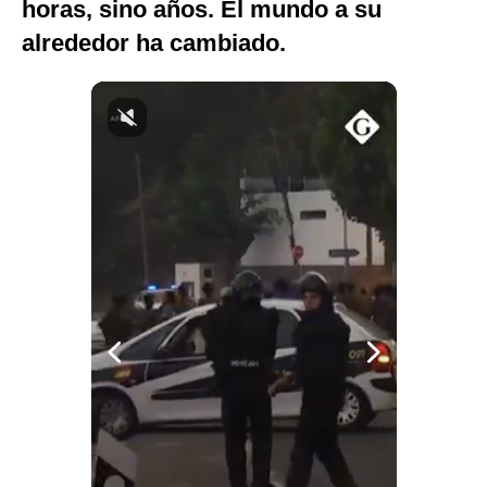
horas, sino años. El mundo a su
Notas Contratadas
alrededor ha cambiado.
Podcast
Gestión TV
Videos
Fotogalerías
gestion.pe
¿quiénes
Somos?
Términos
Y
Condiciones
Política
De
Privacidad