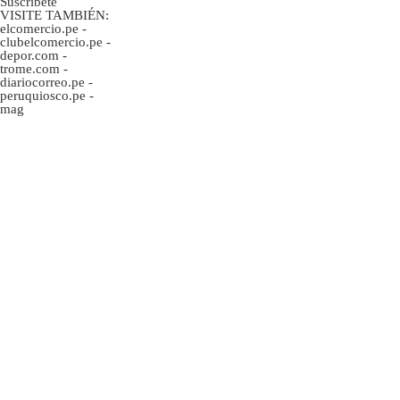
Suscríbete
VISITE TAMBIÉN:
elcomercio.pe
-
clubelcomercio.pe
-
depor.com
-
trome.com
-
diariocorreo.pe
-
peruquiosco.pe
-
mag