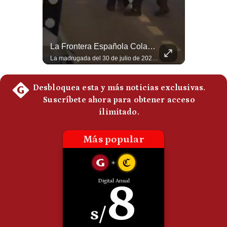
Politica
De
Cookies
Preguntas
Felipe VI Se Reúne Con De La Espriella Antes De La Investidura | Gestión Mundo
La Frontera Española Colapsa ¿Qué Está Pasando En Ceuta? | Gestión Mundo
Frecuentes
El rey Felipe VI de España llegó a Cali para reunirse con el presidente electo de Colombia, Abelardo de la Espriella, horas antes de su histórica investidura presidencial. Un encuentro clave que refuerza las relaciones diplomáticas y bilaterales entre ambas naciones antes de la ceremonia oficial. ¿Qué opinas sobre el papel diplomático de España en la política latinoamericana? #FelipeVI #DeLaEspriella #Colombia #Espana #PoliticaInternacional #Shorts 👉 Suscríbete y activa la campana para no perderte nuestro análisis diario. 🌎 Síguenos en nuestras redes sociales: 📌 Web oficial: https://gestion.pe/mundo/ 📌 LinkedIn: http://bit.ly/3HYIET0 📌 X (Twitter): http://bit.ly/4noZtX9 📌 TikTok: http://bit.ly/4evB6TO
La madrugada del 30 de julio de 2026 marcó un antes y un después en el Estrecho de Gibraltar. En cuestión de horas, cerca de 72.000 migrantes marroquíes ingresaron al territorio español de Ceuta, desbordando por completo a una ciudad de apenas 85.000 habitantes. En este video, explicamos los detalles de la emergencia humana y las ramificaciones geopolíticas del conflicto: la trampa de los rumores en redes sociales, el rol de Marruecos, el acercamiento de España a Argelia y la respuesta de la Unión Europea ante las amenazas de suspensión del Tratado Schengen. #Ceuta #España #Marruecos #Geopolitica #PedroSanchez #NoticiasInternacionales #Schengen #Europa #CrisisMigratoria 👉 Suscríbete y activa la campana para no perderte nuestro análisis diario. 🌎 Síguenos en nuestras redes sociales: 📌 Web oficial: https://gestion.pe/mundo/ 📌 LinkedIn: http://bit.ly/3HYIET0 📌 X (Twitter): http://bit.ly/4noZtX9 📌 TikTok: http://bit.ly/4evB6TO