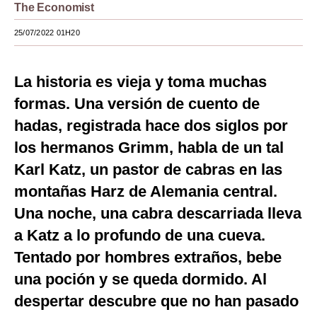
The Economist
Moda
25/07/2022 01H20
Estilos
Mundo
La historia es vieja y toma muchas
formas. Una versión de cuento de
EEUU
hadas, registrada hace dos siglos por
México
los hermanos Grimm, habla de un tal
España
Karl Katz, un pastor de cabras en las
montañas Harz de Alemania central.
Internacional
Una noche, una cabra descarriada lleva
Tecnología
a Katz a lo profundo de una cueva.
Club del Suscriptor
Tentado por hombres extraños, bebe
Mix
una poción y se queda dormido. Al
despertar descubre que no han pasado
G de Gestión