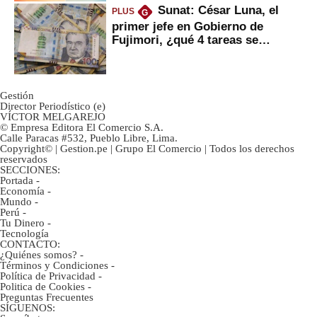
Sunat: César Luna, el
PLUS
G
primer jefe en Gobierno de
Fujimori, ¿qué 4 tareas se
marcan urgentes?
Gestión
Director Periodístico (e)
VÍCTOR MELGAREJO
© Empresa Editora El Comercio S.A.
Calle Paracas #532, Pueblo Libre, Lima.
Copyright© | Gestion.pe | Grupo El Comercio | Todos los derechos
reservados
SECCIONES:
Portada
-
Economía
-
Mundo
-
Perú
-
Tu Dinero
-
Tecnología
CONTACTO:
¿Quiénes somos?
-
Términos y Condiciones
-
Política de Privacidad
-
Politica de Cookies
-
Preguntas Frecuentes
SÍGUENOS: