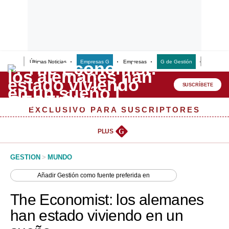
Últimas Noticias
Empresas G
Empresas
G de Gestión
Finanzas
Lo último
Peru Quiosco
SUSCRÍBETE
Portada
EXCLUSIVO PARA SUSCRIPTORES
Empresas
PLUS
G
Management & Empleo
GESTION
>
MUNDO
Economía
Añadir
Gestión
como fuente preferida en
Mercados
The Economist: los alemanes
Perú
han estado viviendo en un
Política