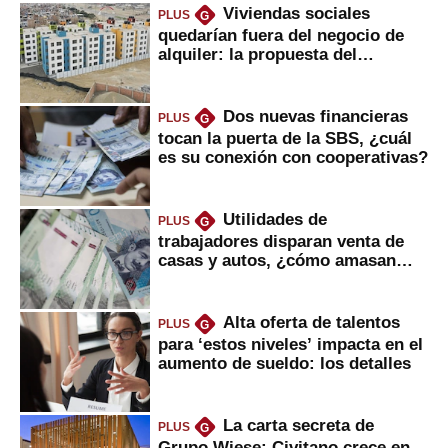
Viviendas sociales
PLUS
G
quedarían fuera del negocio de
alquiler: la propuesta del
gobierno
Dos nuevas financieras
PLUS
G
tocan la puerta de la SBS, ¿cuál
es su conexión con cooperativas?
Utilidades de
PLUS
G
trabajadores disparan venta de
casas y autos, ¿cómo amasan
tanta liquidez?
Alta oferta de talentos
PLUS
G
para ‘estos niveles’ impacta en el
aumento de sueldo: los detalles
La carta secreta de
PLUS
G
Grupo Wiese: Civitano crece en