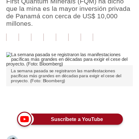
First Quantum Minerals (FQM) ha dicho
que la mina es la mayor inversión privada
Tu Dinero
de Panamá con cerca de US$ 10,000
millones.
Finanzas Personales
Inmobiliarias
Plus G
Opinión
La semana pasada se registraron las manifestaciones
Editorial
pacíficas más grandes en décadas para exigir el cese del
proyecto. (Foto: Bloomberg)
Pregunta de hoy
Blogs
Únete a nuestro canal
Tendencias
Suscríbete a YouTube
Lujo
Viajes