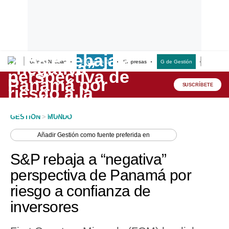
Últimas Noticias
Empresas G
Empresas
G de Gestión
Finanzas
Lo último
Peru Quiosco
SUSCRÍBETE
Portada
GESTION
>
MUNDO
Empresas
Añadir
Gestión
como fuente preferida en
Management & Empleo
S&P rebaja a “negativa”
Economía
perspectiva de Panamá por
riesgo a confianza de
Mercados
inversores
Perú
Política