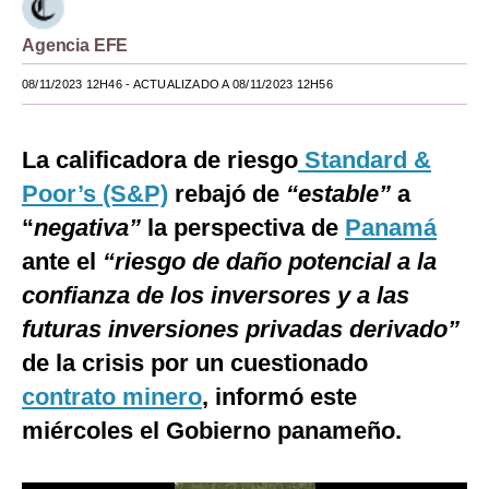
Moda
Agencia EFE
Estilos
08/11/2023 12H46
- ACTUALIZADO A 08/11/2023 12H56
Mundo
La calificadora de riesgo
Standard &
EEUU
Poor’s (S&P)
rebajó de
“estable”
a
México
“
negativa”
la perspectiva de
Panamá
España
ante el
“riesgo de daño potencial a la
confianza de los inversores y a las
Internacional
futuras inversiones privadas derivado”
Tecnología
de la crisis por un cuestionado
Club del Suscriptor
contrato minero
, informó este
Mix
miércoles el Gobierno panameño.
G de Gestión