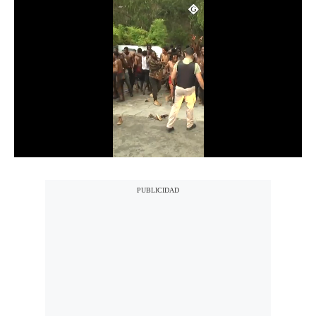
Notas Contratadas
Podcast
Gestión TV
Videos
Fotogalerías
gestion.pe
¿quiénes
Somos?
Términos
Y
Condiciones
Política
De
Privacidad