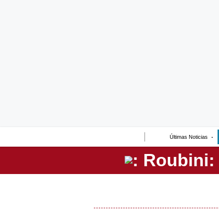
Lo último
Peru Quiosco
Portada
Empresas
Management & Empleo
Economía
Últimas Noticias
Mercados
Perú
Política
Tu Dinero