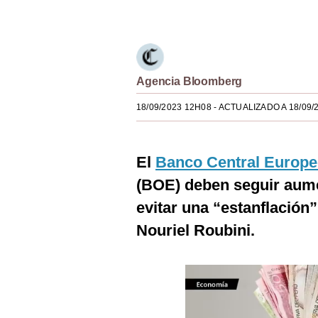
Únete a nuestro canal
Estilos
Mundo
EEUU
Agencia Bloomberg
México
18/09/2023 12H08
- ACTUALIZADO A 18/09/
España
Internacional
El
Banco Central Europ
(BOE) deben seguir aume
Tecnología
evitar una “estanflación
Club del Suscriptor
Nouriel Roubini.
Mix
G de Gestión
Notas Contratadas