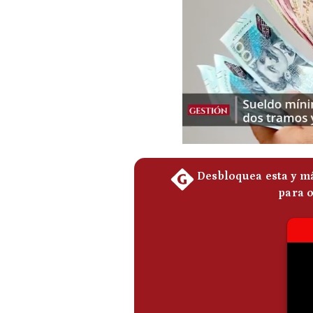
Podcast
Gestión TV
Videos
Fotogalerías
gestion.pe
¿quiénes
Somos?
Términos
Y
Condiciones
Política
De
Privacidad
Politica