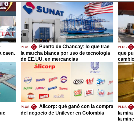
e
Puerto de Chancay: lo que trae
G
G
PLUS
PLUS
a caen,
la marcha blanca por uso de tecnología
que pu
de EE.UU. en mercancías
cambio
Alicorp: qué ganó con la compra
G
G
PLUS
PLUS
que
del negocio de Unilever en Colombia
la mira
la mine