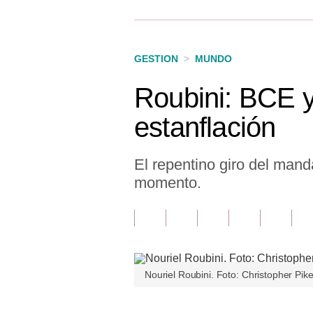
Finanzas Personales
Inmobiliarias
GESTION
>
MUNDO
Plus G
Roubini: BCE y
Opinión
estanflación
Editorial
Pregunta de hoy
El repentino giro del mand
momento.
Blogs
Tendencias
Lujo
Viajes
Nouriel Roubini. Foto: Christopher Pi
Moda