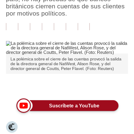
británicos cierren cuentas de sus clientes
Tu Dinero
por motivos políticos.
Finanzas Personales
Inmobiliarias
Plus G
Opinión
La polémica sobre el cierre de las cuentas provocó la salida
de la directora general de NatWest, Alison Rose, y del
director general de Coutts, Peter Flavel. (Foto: Reuters)
Editorial
Pregunta de hoy
Únete a nuestro canal
Blogs
Suscríbete a YouTube
Tendencias
Lujo
Viajes