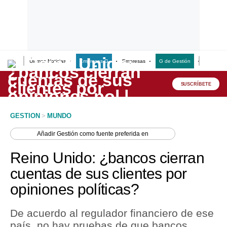
Últimas Noticias
Empresas G
Empresas
G de Gestión
Finanzas
Lo último
Peru Quiosco
SUSCRÍBETE
Portada
GESTION
>
MUNDO
Empresas
Añadir
Gestión
como fuente preferida en
Management & Empleo
Reino Unido: ¿bancos cierran
Economía
cuentas de sus clientes por
opiniones políticas?
Mercados
Perú
De acuerdo al regulador financiero de ese
país, no hay pruebas de que bancos
Política