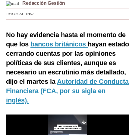
Redacción Gestión
Moda
19/09/2023 11H57
Estilos
Mundo
No hay evidencia hasta el momento de
que los
bancos británicos
hayan estado
EEUU
cerrando cuentas por las opiniones
México
políticas de sus clientes, aunque es
España
necesario un escrutinio más detallado,
dijo el martes la
Autoridad de Conducta
Internacional
Financiera (FCA, por su sigla en
Tecnología
inglés).
Club del Suscriptor
Mix
G de Gestión