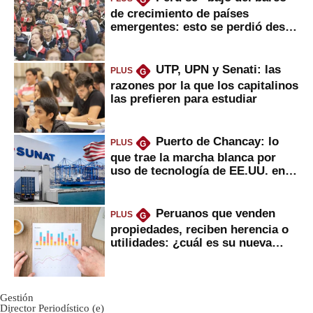
de crecimiento de países
emergentes: esto se perdió desde
2022
UTP, UPN y Senati: las
PLUS
G
razones por la que los capitalinos
las prefieren para estudiar
Puerto de Chancay: lo
PLUS
G
que trae la marcha blanca por
uso de tecnología de EE.UU. en
mercancías
Peruanos que venden
PLUS
G
propiedades, reciben herencia o
utilidades: ¿cuál es su nueva
inversión clave?
Gestión
Director Periodístico (e)