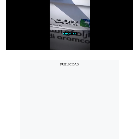
Notas Contratadas
Podcast
Gestión TV
Videos
Fotogalerías
gestion.pe
¿quiénes
Somos?
Términos
Y
Condiciones
Política
De
Privacidad