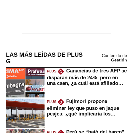
LAS MÁS LEÍDAS DE PLUS
Contenido de
G
Gestión
Ganancias de tres AFP se
PLUS
G
disparan más de 24%, pero en
una caen, ¿a cuál está afiliado
usted?
Fujimori propone
PLUS
G
eliminar ley que puso en jaque
peajes: ¿qué implicaría los
usuarios?
Perú se “bajó del barco”
PLUS
G