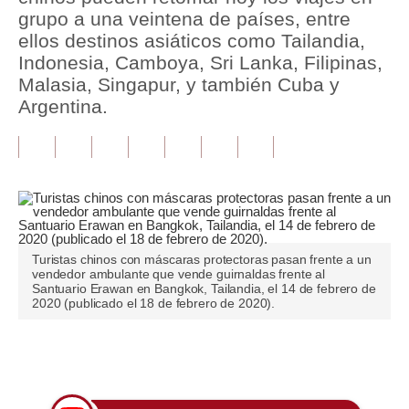
grupo a una veintena de países, entre
Tu Dinero
ellos destinos asiáticos como Tailandia,
Indonesia, Camboya, Sri Lanka, Filipinas,
Finanzas Personales
Malasia, Singapur, y también Cuba y
Argentina.
Inmobiliarias
Plus G
Opinión
Editorial
Pregunta de hoy
Turistas chinos con máscaras protectoras pasan frente a un
vendedor ambulante que vende guirnaldas frente al
Santuario Erawan en Bangkok, Tailandia, el 14 de febrero de
Blogs
2020 (publicado el 18 de febrero de 2020).
Tendencias
Únete a nuestro canal
Lujo
Viajes