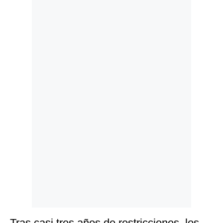
Politica
De
Cookies
Preguntas
Frecuentes
Tras casi tres años de restricciones, los