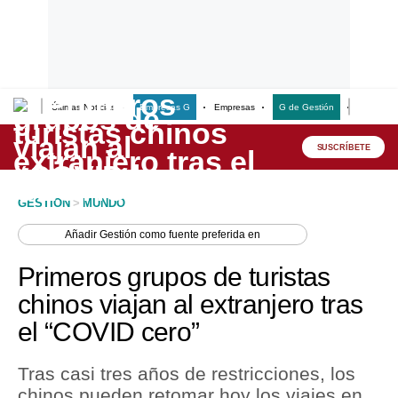
Últimas Noticias
Empresas G
Empresas
G de Gestión
Finanzas
Lo último
Peru Quiosco
SUSCRÍBETE
Portada
GESTION
>
MUNDO
Empresas
Añadir
Gestión
como fuente preferida en
Management & Empleo
Primeros grupos de turistas
Economía
chinos viajan al extranjero tras
el “COVID cero”
Mercados
Perú
Tras casi tres años de restricciones, los
chinos pueden retomar hoy los viajes en
Política