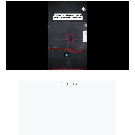
Notas Contratadas
Podcast
Gestión TV
Videos
Fotogalerías
gestion.pe
¿quiénes
Somos?
Términos
Y
Condiciones
Política
De
Privacidad