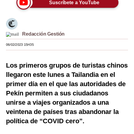
Suscríbete a YouTube
Moda
Estilos
Mundo
Redacción Gestión
EEUU
06/02/2023 15H35
México
Los primeros grupos de turistas chinos
España
llegaron este lunes a Tailandia en el
Internacional
primer día en el que las autoridades de
Pekín permiten a sus ciudadanos
Tecnología
unirse a viajes organizados a una
Club del Suscriptor
veintena de países tras abandonar la
Mix
política de “COVID cero”.
G de Gestión