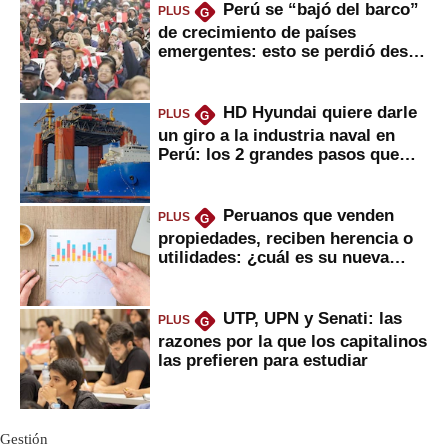
Perú se “bajó del barco”
PLUS
G
de crecimiento de países
emergentes: esto se perdió desde
2022
HD Hyundai quiere darle
PLUS
G
un giro a la industria naval en
Perú: los 2 grandes pasos que
daría
Peruanos que venden
PLUS
G
propiedades, reciben herencia o
utilidades: ¿cuál es su nueva
inversión clave?
UTP, UPN y Senati: las
PLUS
G
razones por la que los capitalinos
las prefieren para estudiar
Gestión