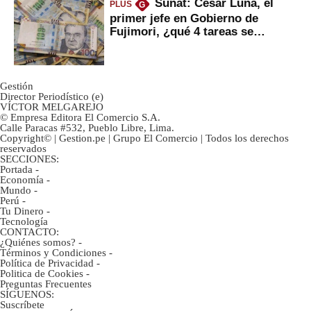
Sunat: César Luna, el
PLUS
G
primer jefe en Gobierno de
Fujimori, ¿qué 4 tareas se
marcan urgentes?
Gestión
Director Periodístico (e)
VÍCTOR MELGAREJO
© Empresa Editora El Comercio S.A.
Calle Paracas #532, Pueblo Libre, Lima.
Copyright© | Gestion.pe | Grupo El Comercio | Todos los derechos
reservados
SECCIONES:
Portada
-
Economía
-
Mundo
-
Perú
-
Tu Dinero
-
Tecnología
CONTACTO:
¿Quiénes somos?
-
Términos y Condiciones
-
Política de Privacidad
-
Politica de Cookies
-
Preguntas Frecuentes
SÍGUENOS:
Suscríbete