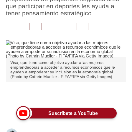
que participar en deportes les ayuda a
Tu Dinero
tener pensamiento estratégico.
Finanzas Personales
Inmobiliarias
Plus G
Opinión
Visa, que tiene como objetivo ayudar a las mujeres
emprendedoras a acceder a recursos económicos que le
Editorial
ayuden a empoderar su inclusión en la economía global
(Photo by Cathrin Mueller - FIFA/FIFA via Getty Images)
Pregunta de hoy
Blogs
Únete a nuestro canal
Tendencias
Suscríbete a YouTube
Lujo
Viajes