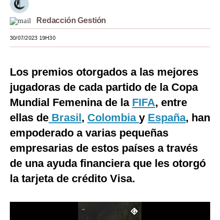
Moda
Redacción Gestión
Estilos
30/07/2023 19H30
Mundo
Los premios otorgados a las mejores
EEUU
jugadoras de cada partido de la Copa
México
Mundial Femenina de la
FIFA
, entre
España
ellas de
Brasil
,
Colombia
y
España
, han
empoderado a varias pequeñas
Internacional
empresarias de estos países a través
Tecnología
de una ayuda financiera que les otorgó
Club del Suscriptor
la tarjeta de crédito Visa.
Mix
G de Gestión