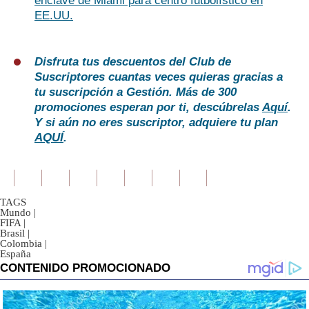
enclave de Miami para centro futbolístico en
EE.UU.
Disfruta tus descuentos del Club de
Suscriptores cuantas veces quieras gracias a
tu suscripción a Gestión. Más de 300
promociones esperan por ti, descúbrelas
Aquí
.
Y si aún no eres suscriptor, adquiere tu plan
AQUÍ
.
TAGS
Mundo
|
FIFA
|
Brasil
|
Colombia
|
España