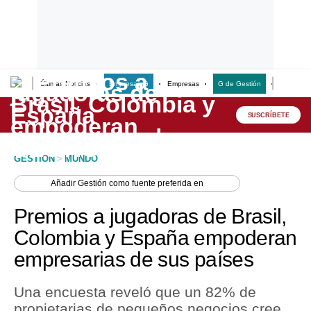
Últimas Noticias
Empresas G
Empresas
G de Gestión
Finanzas
Lo último
Peru Quiosco
SUSCRÍBETE
Portada
GESTION
>
MUNDO
Empresas
Añadir
Gestión
como fuente preferida en
Management & Empleo
Premios a jugadoras de Brasil,
Economía
Colombia y España empoderan
empresarias de sus países
Mercados
Perú
Una encuesta reveló que un 82% de
propietarias de pequeños negocios cree
Política