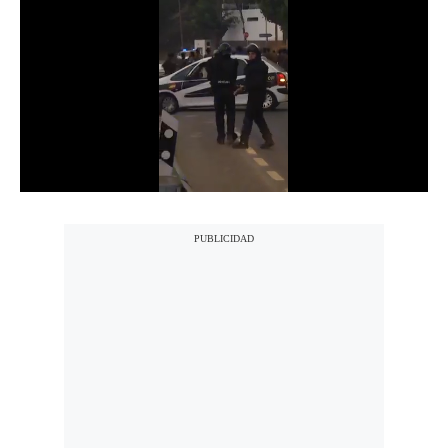
Notas Contratadas
Podcast
Gestión TV
Videos
Fotogalerías
gestion.pe
¿quiénes
Somos?
Términos
Y
Condiciones
Política
De
Privacidad