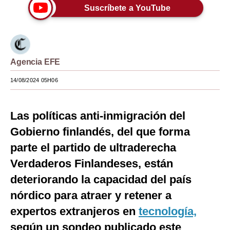
Suscríbete a YouTube
Moda
Estilos
Mundo
Agencia EFE
EEUU
14/08/2024 05H06
México
Las políticas anti-inmigración del
España
Gobierno finlandés, del que forma
Internacional
parte el partido de ultraderecha
Tecnología
Verdaderos Finlandeses, están
deteriorando la capacidad del país
Club del Suscriptor
nórdico para atraer y retener a
Mix
expertos extranjeros en
tecnología,
G de Gestión
según un sondeo publicado este