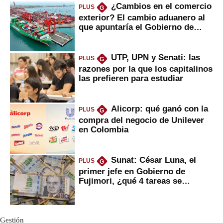
¿Cambios en el comercio
PLUS
G
exterior? El cambio aduanero al
que apuntaría el Gobierno de
Fujimori
UTP, UPN y Senati: las
PLUS
G
razones por la que los capitalinos
las prefieren para estudiar
Alicorp: qué ganó con la
PLUS
G
compra del negocio de Unilever
en Colombia
Sunat: César Luna, el
PLUS
G
primer jefe en Gobierno de
Fujimori, ¿qué 4 tareas se
marcan urgentes?
Gestión