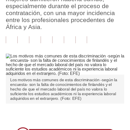
especialmente durante el proceso de
Tu Dinero
contratación, con una mayor incidencia
entre los profesionales procedentes de
Finanzas Personales
África y Asia.
Inmobiliarias
Plus G
Opinión
Editorial
Los motivos más comunes de esta discriminación -según la
Pregunta de hoy
encuesta- son la falta de conocimientos de finlandés y el
hecho de que el mercado laboral del país no valora lo
Blogs
suficiente los estudios académicos ni la experiencia laboral
adquiridos en el extranjero. (Foto: EFE)
Tendencias
Lujo
Únete a nuestro canal
Viajes