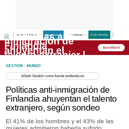
Últimas Noticias
Empresas G
Empresas
G de Gestión
Finanzas
Lo último
Peru Quiosco
SUSCRÍBETE
Portada
GESTION
>
MUNDO
Empresas
Añadir
Gestión
como fuente preferida en
Management & Empleo
Políticas anti-inmigración de
Economía
Finlandia ahuyentan el talento
extranjero, según sondeo
Mercados
Perú
El 41% de los hombres y el 43% de las
mujeres admitieron haberla sufrido,
Política